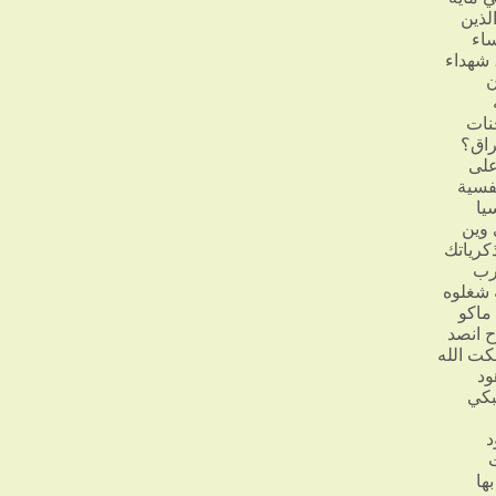
لذين
ساء
 شهداء
ن
نات
راق؟
على
فسية
يا
 وين
كرياتك
حرب
ه شغلوه
ماكو
ح انصد
كت الله
ود
بكي
د
ت
ها