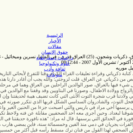
الرئيسية
الأخبار
مقالات
حقوق الإنسان
ن، (25) العراق قدري - في ألمانيا، نسرين وميخائيل - 3
دراسات ديمقراطية
علوم وتكنولوجيا
يل موريه
ثقافة وأدب
كتابة ذكرياتي وقراءة تعليقات القراء الكرام وقتا للتفرغ لأبحاثي التاريخ
منوعات
ص من ذكرياتي عن العراق، قلت لزوجتي: والله يجب أن أغادر دارنا هذه
 شيء فيها بالعراق، صور الوالدين الراحلين من العراق وهما في مرحلة
لزواج وولادة الاطفال، وصورنا في البتاويين وقد وقفنا مع الوالدين في 
لادتنا قرب شجرة التوت الأنثى التي كانت تضيف هيبة لحديقتنا وإن ل
فحل التوث، والشادروان السداسي الشكل قربها الذي تتكرر صورته في
ي يرسمها أخي مراد في باريس والتي اصبحت جزءا من الحنين الغير وا
وشوقنا لبغداد. وحين أجرى معه أحد الصحفيين مقابلة عن فنه ولاحظ تكر
ورة في الحدائق التي يرسمها، قال له مراد: "هذه نافورة حديقتنا في الب
الفرات يجريان في دمي منذ الفين وخمسمائة سنة، فاين يمضي هارب 
 الصحفي لهذا القول من فنان ترك مسقط رأسه قبل أكثر من خمسين