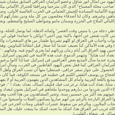
ليهود من أمثال أنور شاؤل وعضو البرلمان العراقي السابق سلمان شين
صاحب مجلة المصباح" الذي كان مترجما ومرافقا للجنرال الألماني بيكر
وية الألمانية المساندة للجيش العثماني في الحرب العالمية الأولى، وص
هين وغيرهم. وكان لنا أصدقاء مخلصون من كل ملة ودين نشاركهم ال
الليالي الملاح في الجزرة وبستان مامو وشواطئ الصليخ والمعظم، ونغ
ي دجلة مر، يا منيتي وقت العصر" ولمائه الدهلة، لما يوصل للحلة، و
لتي كانت تفتش عن أختها، باكية: وين أختي؟ (ولكن يا حمامة! قولي لي 
وات وأحباب في العراق لو كلهم تشردوا طشار من هاي المتفجرات وال
 وفي هذه الأماكن كنا نصيف عندما كنا صغار قبل انتقالنا للبتاويين. وهذا
ين يهود العراق الى أيام زمان ورثائهم لما يجري اليوم فيه، وغنائهم : "
 بغداد أنت هنايا!" وتنهمر الدموع. غنت هذه الأغنية في تلفزيون اسرائيل ي
جرة عندما سأل المذيع بعض العراقيين في إسرائيل عما إذا كانوا يرغب
لبرلمان العراقي كما فعل بعض اليهود القاطنين في الغرب، وسأل امرأة
 الحصول على جواز سفر عراقي، فمنتظرا منها أن تسب العراق وأهل ال
لحجاج بن يوسف الثقفي اللئيم في خطبته في مسجد الكوفة، فما كان منه
ذيع باللغة العربية وأمام كل المشاهدين الذين يفهمون العربية أو لا يفهم
 منايا، بغداد أنت هنايا، ترعرعت فيك فكيف أنساك، بغداد، بغداد ! "، فو
لاء الذين شردوا من ديارهم ووجدوا ملجأهم في اسرائيل يغنون لبغداد و
عيونهم بعد أكثر من خمسين سنة، وتحير المشاهدون من هذا الحب وهذا ا
ا العراق البارحة بالرغم من أنهم صاروا يسكنون الفيلات وأصبحوا من الأ
اب الملايين، وبالرغم من سقوط عشرات القتلى ومئات الجرحى في ا
لله غريب أمر العراق هذا، اشكد ما تحبه، اشكد ما يتبغدد عليك، هل المد
لساكن في شغاف القلوب!.