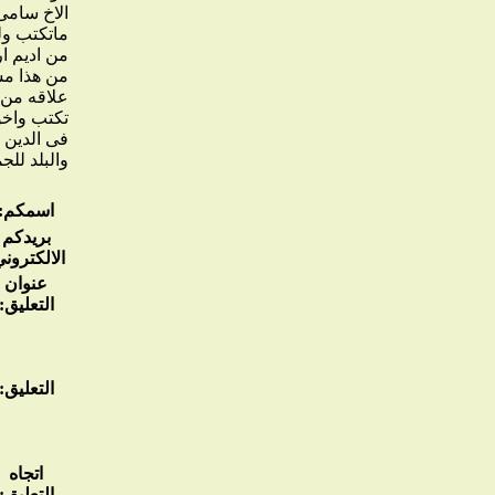
الاخ سامى 
ماتكتب ول
من اديم ا
من هذا مس
علاقه من ج
تكتب واخو
فى الدين 
والبلد للج
اسمكم:
بريدكم
الالكتروني
عنوان
التعليق:
التعليق:
اتجاه
التعليق: