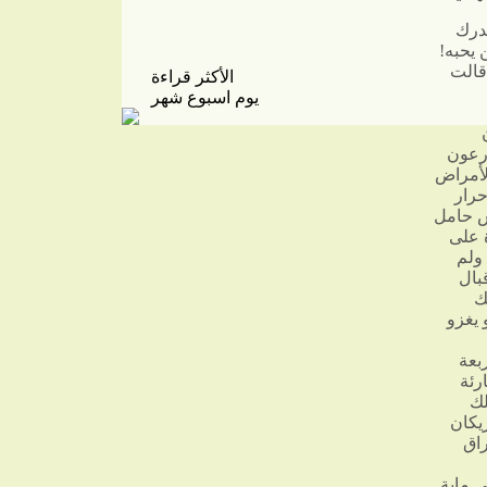
درك
 يحبه!
قالت
الأكثر قراءة
يوم
اسبوع
شهر
زرعون
لأمراض
حرار
يس حامل
ة على
 ولم
بال
ك
 يغزو
زنـتني. فأربعة
 يوليو، صبت قارئة
لك
ريكان
راق
 ماية