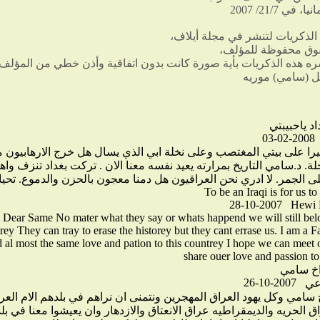
 في 21/7/ 2007
الذكريات لتنشر في مجلة أيلاف،
قوق محفوظة للمؤلف،
شره هذه الذكريات بأية صورة كانت بدون اتفاقية وأذن خطي من المؤلف،
يل (سامي) موريه
03-02-2008
ثيرا على بيتي المغتصب وعلى نخلة ابي الذي يسال هل خرج الارهابيون 
خلة. د.سامي التاريخ بمرارته يعيد نفسه معنا الان . تركت بغداد تنزف واهل
ى الجمر. لا ادري نحن العراقيون هل دمنا معجون بالحزن والدموع. تحيا
28-10-2007
Hewi 
Dear Same No mater what they say or whats happend we will still belo
rey They can tray to erase the historey but they cant errase us. I am a 
al most the same love and pation to this countrey I hope we can meet 
share ouer love and passion to
26-10-2007
عي
 سامي وكل يهود العراق المهجرين ونتمنى ان نراهم في بلدهم الام العر
ق الحريه والديمقراطيه عراق الانعتاق والازدهار وان يعيشوا معنا في بل