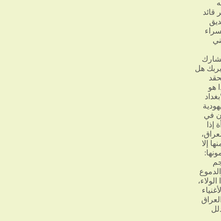
ه
 قائد
ديق
سراء
ني
نشارك
بربك هل
حقد
 هو
بغداد
هودية
ون في
 إذا
عراق،
ا إلا
ونها:
جم
الدموع
لولاء،
غنياء
لعراق
لل