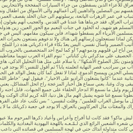
عراق للأعزاء الذين يسقطون من جراء السيارات المفخخة والانتحاريين ا
فسهم بين المصلين والذاهبين إلى أعمالهم والى الأسواق من اطفال ون
اب في عمر الزهرات اليانعة، يرسلونهم الى جنان الخلد بقصف العمر،
راب العراق، فقد جربناها هنا عندنا في القدس. والعجيب أنهم يقولون إ
المسلم هو شهيد، له الخلود في جنات النعيم مع الحور العين، زين هذوله
لمسلمين الأبرياء ألم يسقطوا شهداء، فأين سيكون مقامهم، أليس في ج
لكن لماذا تستعجلون إرسالهم إلى هناك ولا تدعوهم يتمتعون بخيرات الع
نيب الضمير وأسأل نفسي، اليس يعدّ بكاء قراء ذكرياتي هذه ذرا للملح 
من أباح لي قلوبهم ودموعهم؟ أو كما لمح أحد المتخصصين بالحروب الن
الحصيف على مذكراتي بأن كتاباتي " تنوم القراء العرب تنويما مغناطيس
منون بكل الصلوخ الأشكها!"، يا سلام على مثل هذا التحليل الذكي، هاي
 من سراديب قصر النهاية اتعلمته يابا؟ ثم أقول للنفس: ألا يوجد في ذ
يسلي الحزين ويمسح الدموع، لماذا لا تفعل كما كان يفعل الوالد في ال
لثانية عندما "كانوا يشغلون الراديو على الاخبار"، فيقول لهم: "خاطر الل
ى ودك وغنا، يعني سماع هل أخبار المزعجة راح اتحل المشاكل، يعني 
 يوم وليل ما نسمع الا اندحار الحلفاء على جميع الجبهات، قابل احنه را
ونا نسمع غنا شويه يشيل الهم مال هل دنيا، الله كريم لذاك الوكت وبل
ل ما يوصل الغراب للعلمين". وقلت لنفسي: " بس تكتب عاد على الفره
ك والمغثات مال العركاويين بالعراق، ألا يوجد في جعبة ذكرياتك ما لا ي
 ليش ماكو؟ فقد كانت لنا أفراح وأعراس وأعياد ذكرها المرحوم ملا عبو
شعره الشعبي الرائع الذي لـمّـعـه باللهجة اليهودية البغدادية والكلما
لتي كانت متداولة آنذاك حتي في لهجة المسلمين في قصائده التي داعب ب