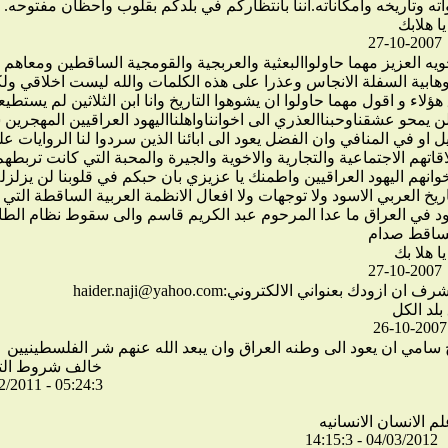
اته وتاريخه وامكاناته.اننا بانتظاركم في بلدكم بقلوب واحظان مفتوحه.
27-10-2007
يه العزيز مهما حاولواالبعثية والعربجية والقومجية الساقطين ومعاهم 
وهابية السفلة الانجاس وعذرا على هذه الكلمات والله ليست اخلاقي ولك
هؤلاء و اقول مهما حاولوا ان يشوهوا التاريخ وانا ابن الثلاثين لم يستطيع
 يمحو عشقناوحبناالعذري الى اخوانناواهلنااليهود العراقيين المهجرين 
 او في المنافي وان الفضل يعود الى ابائنا الذين سردوا لنا الروايات عل
اتهم الاجتماعية والتجارية والاخوية والجيرة والمحبة التي كانت تربطه
وانهم اليهود العراقيين واطمنك يا عزيزي بان حبكم في قلوبنا لن يزلزله
تاريخ العربي الاسود ولا توجهات ولا افعال الانظمة العربية الساقطة التي 
هود في العراق ما عدا المرحوم عبد الكريم قاسم والى سقوط نظام الطا
لساقط صدام
27-10-2007
 ازودك بعنواني الالكتروني:haider.naji@yahoo.com
26-10-2007
خ سامي ان يعود الى وطنه العراق وان يبعد الله عنهم شر الفلسطينيين
7 - خالف شروط ال
2/2011 - 05:24:3
04/03/2012 - 14:15:3