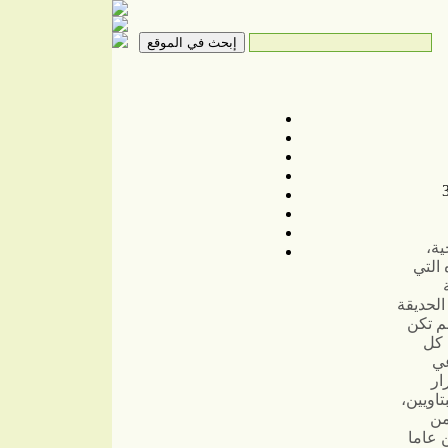
ية،
 التي
الحديقة
م تكن
 كل
عي
ار
تاويين،
من
 عاما