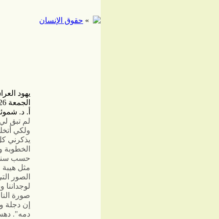
»
حقوق الإنسان
يهود العراق، ذكريات وشجو
الجمعة 26 أكتوبر / تشرين الأول 2007 - 08:12:44
أ. د. شموئ
لم تبق لي 
ولكي أتخل
يذكرني كل
الخطوبة وا
حسب سني و
مثل هيبة 
الصور الت
لوجداننا 
صورة الناف
إن دجلة و
دمه". دهش