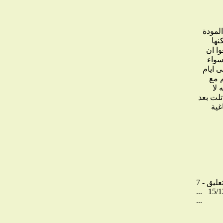
المودة
نها
وا ان
سواء
ى ايام
م مع
 لا
تلت بعد
غية
تعليق
...
15/1
...