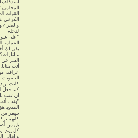
أصدقاءه ا
المحامي "
القوات الج
الكرخي شا
والضراء و
لدجلة :
"على شواط
الحمامة ا
بقي لك أخ
والثارات؟)
السر في حن
أنت منايا،
عراقية مه
التصويت ل
كانت تريد
كما فعل ا
أن غنت للم
"بغداد أنت
المذيع. هؤ
تنهمر من 
كأنهم تركو
بل من أصح
كل يوم. وا
والغالي ا