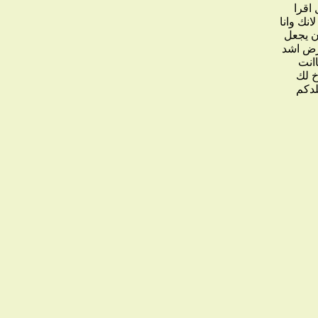
اقرا
نك وانا
ن يجعل
رض اشد
اانت
خ لك
لدكم