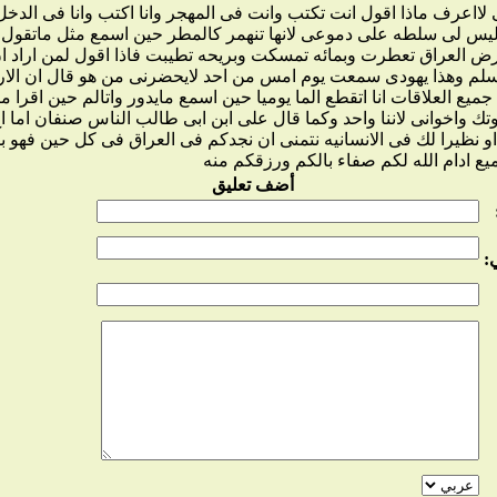
لااعرف ماذا اقول انت تكتب وانت فى المهجر وانا اكتب وانا فى الدخل 
يس لى سلطه على دموعى لانها تنهمر كالمطر حين اسمع مثل ماتقول لا
رض العراق تعطرت وبمائه تمسكت وبريحه تطيبت فاذا اقول لمن اراد ا
لم وهذا يهودى سمعت يوم امس من احد لايحضرنى من هو قال ان الا
ميع العلاقات انا اتقطع الما يوميا حين اسمع مايدور واتالم حين اقرا م
تك واخوانى لاننا واحد وكما قال على ابن ابى طالب الناس صنفان اما ا
او نظيرا لك فى الانسانيه نتمنى ان نجدكم فى العراق فى كل حين فهو ب
ميع ادام الله لكم صفاء بالكم ورزقكم منه
أضف تعليق
: