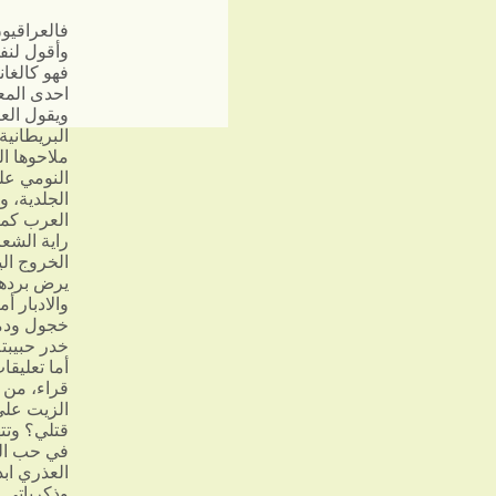
فالعراقيو
وأقول لنف
فهو كالغا
احدى الم
ويقول العا
البريطانية
ملاحوها ال
النومي عل
الجلدية، و
العرب كما
راية الشع
الخروج الي
يرض بردها
والادبار 
خجول ودمو
خدر حبيبت
الزيت على
قتلي؟ وتته
في حب الع
العذري اب
وذكرياتي 