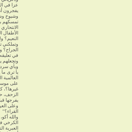
عزا في ال
يفجرون أن
وشيوخ وشب
تمسكهم بت
الانتحاري 
الأطفال ا
النعيم؟ و
وتملكني تأ
الجراح؟ و
في تعليقه 
وتجعلهم يؤ
وبأي سرداب
يا ترى ما 
العالمية ا
على موسيق
غيرها؟، كل
الزحف، حطّ
يفرجها قب
وعلى العرا
القراء؟"
والله أكو،
الكرخي في 
العبرية ا