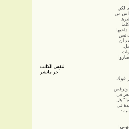
ا لكي
كداس من
يرها
كلما
داعبها
ت تحن
عد أن
حل،
وات
صاروا
لنفس الكاتب
أخر مانشر
ر فوك
، وترقص
لعراقي
ه!" هل
يدة في
ية :
هلي!