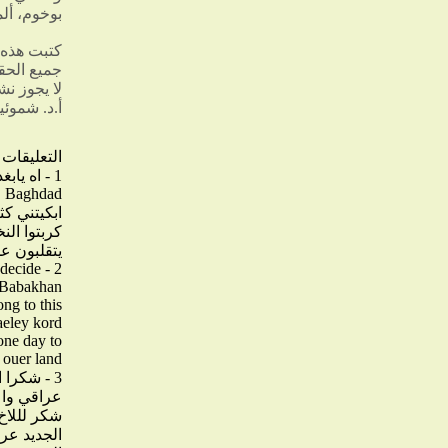
بوخوم، ألمانيا،
كتبت هذه 
جميع الح
لا يجوز ن
أ.د. شموئ
التعليقات
1 - اه يابغداد ياحبيبتي
Baghdad
ابكيتني ك
كربتوا الن
يتقلبون عل
2 - To be an Iraqi is for us to decide
Babakhan
ng to this
Faeley kord
one day to
 ouer land
3 - شكرا اخ سامي
عراقي وا
شكر لللاخ
الجديد عرا