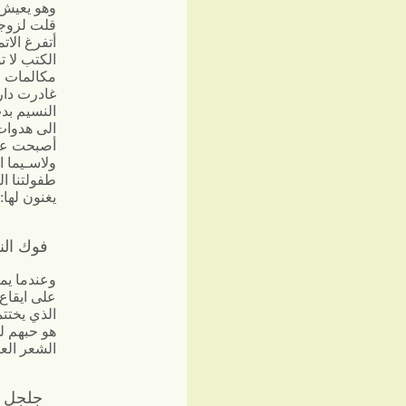
وهو يعيش ف
قلت لزوجت
أتفرغ الا
الكتب لا ت
مكالمات ال
غادرت دارن
النسيم بد
الى هدوات 
أصبحت عند
ولاسـيما ا
طفولتنا ا
يغنون لها:
فوك الن
وعندما يمر
على ايقاع 
الذي يختتم
هو حبهم لل
الشعر العر
جلجل ع