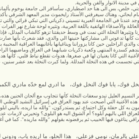
ي مدينة الانوار والفن والحرية.
ي، خلص، بس الى هنا حد اصطباري، سأسافر الى جامعة بوخوم بألماني
تمام ابحاثي، وهناك سيغرقني الأستاذ رايخموث مدير المعهد الشرقي بأ
وجد عندنا في الجامعة العبرية تنسيني ذكرياتي التي تبكي قرائي والتي تث
عائلة والأصدقاء الهاتفية باللغة العربية، وتثيره لوحة شارع نهر الفرات 
ا وتثيرها النخلة التي نمت في وسط حديقتنا تزهو كالشاب المدلل، فإذا 
ت كأنها تدعوني الى مشاركتها حنينها الي والدي، فقد شعرتُ بأنها صار
والدي الراحلين حين كانا يزوراننا ويناغيانها بأغانيهما العراقية المحببة ب
هم كسدرة المنتهى وكعبة ذكريات شبابهما في العراق وماضيهما الرا
لأغنية التي كانا يغنيان لها في صغرها، هدوات تقطع نياط قلبي، كأنها هد
لتي تجسمت في هذه النخلة المدللة. ولما كبرت النخلة بعد عشر سنين، 
خل فوك، يابا فوك النخل فوك، ما ادري لمع خدّه مادري الكم
 النسيم العليل تبدو سعفات النخلة كأنها تتجاوب مع ألحان الحنين هذه
هذه الأغنية التي أصبحت عند يهود العراق في إسرائيل النشيد الوطني ا
ون به كل حفلة وكل اجتماع، ثم يستدركون، "والله ما اريده، باليني ابلو
عراق اللي باليهم أبلوه؟ أم الشوق اليه هو البلوى؟ وتحيرني لازمات عد
اقي يناغون فيها الحبيب ثم يرفضونه بقولهم "والله ماريده". كما في أغن
لي يالرمان، نومي فزعلي، هذا الحلو، ما اريده ياب، ودوني ل