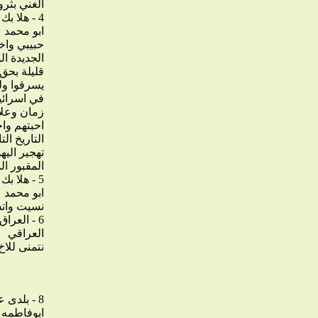
الغني بثرو
4 - هلا بك يا هلابك
ابو محمد
حبيبي واخو
الجديدة ال
قليلة بحق 
يسرقوا ولن
في اسرائيل
زمان وعلاق
احبتهم واخ
التاريخ ال
تهجير الي
المقبور ا
5 - هلا بك يا هلا بك
ابو محمد
نسيت واتشرف ان
6 - العراق بلد الكل
العراقي
نتمنى للا
8 - بلدى علم الانسان الانسانيه
ابوفاطمه