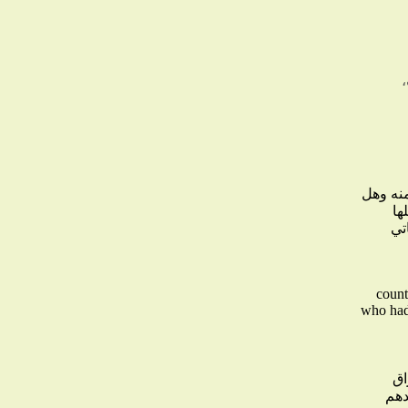
منه وهل
ها
تي
count
who had 
اق
دهم