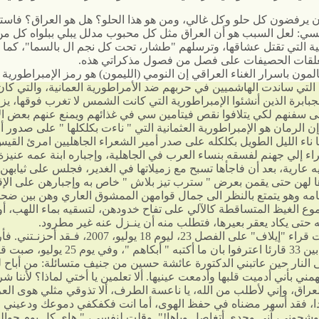
ن يرفضون كل حلو وكل غالي، ومن هو هذا الحلو؟ هل هو العراق؟ فاست
سي: لعل السبب هو أن العراق مثل كل محبوب مدلل يبلي ببلواه كل من
نية التي تقتل عشاقها، وترسلهم "طشار، تحت كل نجم ال بالسما"، كما 
علقات الحصيفات على فصل من فصول مذكراتي هذه.
لمون باسرار الغناء العراقي إن النومي (الليمون) هو رمز الإمبراطورية
 التي ساندت الهاشميين في حربهم ضد الأمراطورية العمانية، والتي كان
جبابرة الذين أنشئوا الإمبراطورية التي كانت الشمس لا تغرب فوقها، ي
ى سفنهم لكي يتلافوا نقص فيتامين سي في غذائهم ويمنع عنهم بعض ا
إن الرمان هو الإمبراطورية العثمانية التي " ناءت بكلكلها " على صدور أ
 ناء الليل الطويل بكلكله على صدر أمير الشعراء الجاهليين امرئ الق
راء إلي جهنم لفسقه بنساء العرب في الجاهلية، وإجباره ابنة عمه عنيز
ه عارية، بعد أن فاجأها تسبح مع زميلاتها في الغدير، فجلس على ثيابهن
 لهن حتى يقمن بعرض " سترب تيز بلاش " خاص به وإجبارهن على الإق
أمامه وهو يتمتع بالنظر الى جمال قوامهن الممشوق العاري وهن بين ضح
ع الغيظ المتساقطة كالآلي على تفاح خدودهن، لتسقيه بماء اللهب، أو
ه حتى يكاد يعقر بعيرها، فتطلب منه أن ينـزل عنه غير مطرود.
أما تعليقات قراء "إيلاف" على الفصل 23، ليوم 18 يوليو، 2007، فـقد أح
قراء، من بين 33 قارئا اعترفوا بان ما أكتبه " أبكاهم "، وفي يوم 25
 النار حين عاتبني الدكتورة عائشة حسين من جنيف متسائلة: من أباح 
مني بأني أدميت قلبها وأدمعت عينيها. ألا تعلمين يا أختي لماذا؟ لأننا ش
راق، وإني لأطلب من الله، يا ناعسة الطرف، ألا تذوقي مثلي هوى الع
دا، فقد أسهر مضناه في حفظ الهوى، أما انت فكفكفي دموعك ودعيني
وشجوني، آني وحدي أتغاصل وياها!". وقلت لنفسي، " هاي كل يوم حوالي