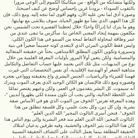
ولكنها متشابكة من الواقع - من ميكانيكا الكموم إلى الوعي مروراً
بالثقوب السوداء - يزودنا غرين بإحساس أوضح عن كيف أصبحنا،
وصورة أدق لما نحن عليه الآن، وفهم أقوى لما نتجه إليه. ومع ذلك، فإن
كل هذا الفهم، الذي نشأ مع ظهور الحياة، سوف يتلاشى مع نهايتها.
وهو ما يترك لنا إدراكًا واحدًا: خلال لحظتنا القصيرة تحت الشمس، نحن
مكلفون بمهمة إيجاد المعنى الخاص بنا. سأكرس ما تبقى عندي من
عمر وطاقة لمحاولة التقاط لمحة من السمو في هذا الكون الكلي،
وليس فقط الكوني المرئي الذي لايتعدى كونه جسيماً صغيراً في بنية
وسيرورة وتكوين الكون المطلق اللامتناهي، بحثاً عن حقيقته المتعالية
والمتسامية. ولكن يتعين أولاً المرور بأوليات المعرفة العلمية من خلال
نوع من البديهيات، مثل تلك التي يعتمد عليها حساب التفاضل والتكامل
متناهية الصغر أو الهندسة الإقليدية، أي نفس التخصصات التي غيرت
فهمنا للفيزياء والرياضيات. الجنس البشري واع بحقيقته ووواعي بعجزه
وقصوره ومع ذلك فالإنسان هو الكائن الوحيد الذي يعرف الموت ويدرك
أنه سيموت. كل البشر يتقدمون في العمر، ولكن وعيهم يقتصر تمامًا
على اللحظة الحالية، والتي يجب أن تكون ممتدة لكي يظهروا أبديين "،
وهذه المعرفة تغرس" الخوف من الموت الذي هو في الأساس صفة
بشرية. وإن كل دين، وكل بحث علمي، وكل فلسفة تنطلق من هذا
الخوف". فنحن أسرى الثالوث المحير" الله الدين العلم"
الثالوث المحير: الله الدين العلم منذ فجر البشرية وإلى يوم الناس هذا كان هذا الثالوث يثير الخوف والخشية، وفيه طرفين يدعيان امتلاك الحقيقة المطلقة بينما يعمل الثالث على اكتشاف الحقيقة النسبية القابلة للتغيير والتطور كلما تقدمت التكنولوجيا والنظريات العلمية. ولكن هل توجد حقاً " حقيقة مطلقة؟" فالإله يأخذ أشكالاً وتعاريف وماهيات وصفات مختلفة من طرف لآخر، و لا ندري إن كان موجود حقاً أم هو مجرد فرضية أو ضرورة سيكولوجية أوردتها الأديان والمعتقدات البشرية وعزتها لذات متعالية متسامية أسمتها الله ، وبكل لغات الأرض. أما الدين فقصته أكثر غموضاً وخطورة. فلقد حكم وسير سلوك البشر وما يزال منذ آلاف السنين، وأوجد مؤسسات دينية أفرزت كافة أنواع الشرور والعنف والحروب والبطش والقتل الوحشي والتكفير والسيطرة على عقول البشر بإسم الإله أو الرب أو الله ، أما الطرف الثالث فهو ما يزال يحبو ويجرب ، يفشل هنا وينجح هناك، على نحو نسبي، ويسعى إلى تحسين الوعي البشري والبحث عن أجوبة للأسئلة الكبرى التي تطرحها الإنسانية على نفسها. عن الأصل والمصير، عن المستقبل والمآل الذي ينتظر البشرية، ويبقى صعباً على الإدراك والفهم العام فيما عدا نخبة قليلة من العلماء، ويواجه دوماً جملة من التحديات والظواهر التي يعجز عن فهمها وتفسيرها ومنها أصل الحياة وسرها. ما معنى الحياة؟ أو ما معنى وجودنا بشكلٍ عام؟ من الوهلة الأولى يبدو أنه سؤال ينتمي إلى حقل الفلسفة والدين والفكر المجرد، ولا علاقة له بالعلم. لكن الكثير من موضوعات الفلسفة والدين صارت تقع الآن تحت طائلة العلم، وبالأخص علم الفيزياء. بغية الغوص في هذه الأقانيم المجهولة لإيقاد شمعة في ظلمة الوجود. وفي هذاالسياق صدر في باريس في 15 أكتوبر كتاب حمل عنوان "الله والعلم الأدلة أو البراهين" فجر ثورة جديدة أو الله والعلم والبراهين العلمية على وجوده بقلم ميشيل إيف بولوريه، أوليفر بونسيس. حيث يتساءل المؤلفان ماذا لو وجد الله؟ هل يمكن تقديم الدليل بالعلم لهذا السؤال؟ لطالما كانت مسألة وجود الله في مواجهة العلم موضوع نقاش: هل يوجد إله خالق؟ لقد تغير موقف العلماء بشكل كبير خلال المائة عام الماضية. ما هي الدروس المستفادة من أحدث الاكتشافات الحديثة وكيف تؤثر على هذا الموضوع؟ في كتابهم "الله ، العلم ، الدليل العلمي : فجر الثورة الجديدة" ، أجرى ميشيل إيف بولوري وأوليفييه بوناسيس تحقيقًا علميًا لأكثر من ثلاث سنوات بناءً على شهادة أعظم علماء الكوكب والتاريخ التي ساعدتهم في توضيح ذلك. طرحوا أسئلة أساسية وجوهرية. للحصول على أجوبة تسمح لهم بالحصول على جميع العناصر لتقرير ما يريدون لقرائهم أن يؤمنوا به، بحرية كاملة وبطريقة مستنيرة. نشأة هذا المشروع العلمي كانت جذابة، ولقد حصلوا على حليف جديد لــ الله وهو العلم فهل حقاً تمكنوا من ذلك كما يدعون؟ لما يقرب من أربعة قرون، أعطت الاكتشافات العلمية الانطباع بأنه من الممكن تفسير الكون دون الحاجة إلى إله خالق. ولكن بشكل غير متوقع، جاءت الاكتشافات العلمية للقرن العشرين لنسف هذه الحقائق اليقينية كما يدعي المؤلفان. وبلغة سهلة ومتاحة للجميع، تتبع هذا الكتاب بطريقة رائعة تاريخ هذه التطورات وقدم بانوراما صارمة للأدلة الجديدة على وجود الله. في نهاية الربع الأول من القرن الحادي والعشرين، هل من الممكن الإيمان بإله خالق؟ دعوة للتأمل والنقاش. أطلقها اثنان من المؤلفين الفرنسيين المتحمسين المتشاركين في تألبف كتاب "الله ، العلم ، الدلائل" ، أوليفييه بوناسي وميشيل إيف بولوريه وهما متحمسان للعلم. لقد أمضوا ثلاث سنوات في جمع المعلومات من الباحثين والعلماء لتزويدنا بمجموعة من الأدلة على وجود إله خالق. الكاتب ميشيل إيف بولوريه مهندس كمبيوتر ، وماجستير في العلوم ودكتوراه في إدارة الأعمال من جامعة باريس دوفين. من عام 1981 إلى عام 1990 ، شارك مع شقيقه في إدارة مجموعة Bolloré ، التي ترأس الفرع الصناعي منها. في عام 1990 ، أسس مجموعته الخاصة الإنطلاقة الفرنسية France-Essor ، التي يتركز نشاطها بشكل أساسي على الصناعة الميكانيكية. الكاتب أوليفييه بوناسيس هو طالب سابق في مدرسة البوليتكنيك (X86) ، وتخرج من معهد بدء الأعمال HEC والمعهد الكاثوليكي في باريس وحصل على شهادة أو (إجازة في اللاهوت). وهو رجل أعمال ، أنشأ العديد من الشركات. كان غير مؤمن حتى سن العشرين ، وقد ألف حوالي 20 كتابًا ومقطع فيديو وبعض العروض والنصوص والمقالات والنشرات الإخبارية والمواقع الإلكترونية حول مواضيع تتعلق غالبًا بعقلانية الإيمان. وانضم إليهما عدد من الخبراء والعلماء من مختلف الاختصاصات، منهم روبرت ويلسون الحائز على جائزة نوبل في الفيزياء عام 1978 لاكتشافه إشعاع الخلفية الكونية، إيف دوبونت نورمالين ،متخصص agrégé في الفيزياء ، دكتوراه في الفيزياء النظرية ، أستاذ في كلية ستانيسلاس في باريس جان ستون مؤسس ومؤلف جامعة باريس متعددة التخصصات (IUP) فيلسوف ومؤلف، انطوان سواريز فيزيائي وفيلسوف متخصص في ميكانيكا الكم، مايكل دينتون عالم الكيمياء الحيوية ، عالم الوراثة الطبية ، أستاذ سابق في جامعة أوتاغو، جان روبرت أرموغاثي نورمالين ، قسيس سابق لـ ENS Ulm ، أستاذ مشارك في الأدب ، دكتوراه في الفلسفة، فابيان ريفول عالم أحياء ، دكتور في الفلسفة واللاهوت وباحث، دكتور خوسيه إدواردو فرانكو من معهد البوليتكنيك متخصص في نظرية المعرفة للعلوم ولكن أيضًا ، أنييس بولوت ، مارك جودينو ، جان فرانسوا لامبرت ، جان ميشيل أوليفيرو ، بيير بيرييه ، ريمي سينتيس ، الشقيقين التوأمين إيغور وغريشكا بوغدانوف صاحبي كتاب الله والعلم الحديث والعديد من كتب الفيزياء المهمة ، فنسنت بيرليزوت ، دكتور جواو ديوغو لوريرو ، هيلينا جيسوس ، فريديريك جيلود ، ريتشارد باستيان ، كريستوف ريكو ، تشارلز ماير .. ثلاث سنوات من العمل مع عشرين عالمًا واختصاصيًا رفيعي المستوى: ومع كل هذا الجهد يدعي المؤلفان أننا يمكن نتأمل ونعيد النظر في قناعاتنا السابقة هنا حيث تكشف البراهين الحديثة على وجود الله كما يقولان. لما يقرب من أربعة قرون ، من كوبرنيكوس إلى فرويد مرورا بغاليليو وداروين ، تراكمت الاكتشافات العلمية بطريقة مذهلة ، مما أعطى الانطباع بأنه من الممكن شرح الكون دون حاجة إلى اللجوء إلى إله خالق. وهكذا في مطلع القرن العشرين انتصرت المادية فكريا. ولكن وبشكل غير متوقع كما كان مفاجئًا ، تأرجح البندول العلمي في الاتجاه الآخر بقوة لا تصدق. إن اكتشافات النسبية ، وميكانيكا الكموم ، وتوسع الكون ، وموته الحراري ، والانفجار العظيم ، والضبط الدقيق للكون أو تعقيد الكائنات الحية قد اتبعت بعضها البعض كتطورات علمية و نظريات رصينة. لقد أتت هذه المعرفة الجديدة لتنشيط اليقينات الراسخة في الروح الجماعية للقرن العشرين، إلى الحد الذي يمكننا فيه القول اليوم إن العقيدة المادية، التي لم تكن أبدًا مجرد اعتقاد مثل أي اعتقاد آخر، في طريقها إلى أن تصبح غير عقلانية. وبلغة في متناول الجميع، يقدم مؤلفا هذا الكتاب استرجاعًا رائعًا للترحيب بتاريخ هذه التطورات ويقدمان بانوراما صارمة من البراهين الجديدة على وجود الله. فمع بزوغ فجر القرن العشرين ، بدا أن الإيمان بإله خالق يتعارض مع العلم. واليوم، أليس العكس هو الذي سيسود؟ هكذا يتساءلان. إنها دعوة للتأمل والنقاش. يقول مثل فرنسي "القليل من العلم يأخذ المرء بعيدًا عن الله، ولكن الكثير منه يعيده إليه": كان من الممكن أن يكون هذا القول المأثور بمثابة شعار مبالغ به في تسويق هذا الكتاب الذي طرح في المكتبات الباريسية يوم 13 أكتوبر. "الحدث" ليس قوياً للغاية: بيد أن هذا "الكتاب يزعج وقد يزعزع اليقينات لدينا"، كما جاء في العنوان الرئيسي لمجلة Le Figaro، التي خصصت له "الصفحة الأولى". وهكذا فإن الحقائق التي اهتزت باتت قديمة وأصيبت بالشيخوخة: فهي تعود إلى العلموية وبدايات الرؤية المادية، التي استمرت في النمو من القرن السادس عشر إلى القرن التاسع عشر. من كوبرنيكوس إلى فرويد مروراً بغاليليو ولابلاس وداروين وماركس، وكما قلنا، وضع تطور العلوم مسألة وجود الله بين قوسين: "لست بحاجة إلى هذه الفرضية" ، قالها لابلاس لنابليون عندما قدم له كتابه عن الكون وسأله الامبراطور " وأين الله في عرضك هذا؟". اعتمد تيار الفكر المادي الإلحادي على النجاحات العلمية لممارسة الهيمنة المتزايدة في الغرب ، ولا يزال حتى يومنا هذا مع ما بعد الإنسانية ، التي تدعي ضمان خلاص البشرية من خلال العلوم التقنية. ولكن الآن تم هدم هذه العلموية، التي نصبت نفسها بنفسها حارسة لمنارة الحقيقة العلمية... وبالعلم نفسه! لقد حدث هذا التحول خلال القرن العشرين ، مع سلسلة من التطورات الهائلة: اكتشافات الديناميكا الحرارية ، والنظرية النسبية ، وميكانيكا الكم ، ونظرية الانفجار العظيم المدعومة بنظرية تمدد الكون وموته الحراري الحتمي ، ولكن أيضًا من خلال ملاحظات البراعة المذهلة لـ "التعديل" الذي ساد ظهور الكون وظهور الذرات والنجوم والحياة على الأرض. تأخذنا هذه الملحمة العلمية المذهلة سنوات ضوئية بعيدًا عن المادية الساذجة التي لا تزال تتخلل عقول الناس. لصالح أكبر عدد من الحجج والمبررات، من الصعب متابعة التطور الاستثنائي للعلوم في نطاقي اللامتناهي في الصغر واللامتناهي في الكبير، وفهم مسارها من منظور اصطناعي. هذا هو بالتحديد التحدي الذي واجهه مؤلفا هذه الأطروحة، أي: التوفيق بين إمكانية الوصول إلى جمهور كبير، عبر تبسيط المفاهيم، واحترام الدقة العلمية، خلال دراسة استقصائية طويلة أجريت مع حوالي عشرين متخصصًا. بدءاً من روبرت وودرو ويلسون ، الحائز على جائزة نوبل في الفيزياء عام 1978 والمكتشف المشارك لإشعاع الخلفية الكونية ، وهي الصدى البعيد للانفجار العظيم الذي حدث قبل 13.8 مليار سنة). ولم يكن رهانهما ، فقط فكريًا بل وجوديًا ، من يمكنه أن ينافس مسألة وجود الله؟ بعد وضع هذا الأخير بين قوسين وإلغائه بواسطة النزعة العلمانية "العالمية" ، يشرح الكتاب سبب عودة هذا السؤال إلى حيز النقاش مع الثورة المفاهيمية في القرنين العشرين والحادي والعشرين. لأن جميع الاكتشافات الحديثة المحدثة تتبع مسارات تتلاقى نحو استنتاجات ساحقة. يمكننا تلخيص كل هذا بالقول إنه بينما قبل قرن ونيف من الزمن تم إقناع جميع العلماء بالرؤية المادية، يوجد اليوم شبه إجماع علمي على الاعتراف بأن الحياة المعقدة تتطلب تعديلات لقوانين الطبيعة. كما تتطلب دقة مذهلة، غير محتملة تمامًا من الناحية الإحصائية، والعلماء الآن أجمعوا أيضًا على الاعتراف بأن الكون المرئي يتوسع ، وأن له بداية وستكون له نهاية. الآن ، إذا كان للزمان والمكان والمادة بداية وإذا كان الكون ينطوي على وضع بمثل هذا التعقيد ، فكيف لا يمكننا أن نسأل أنفسنا السؤال الذي كان يطارد بالفعل "الحكماء" (العلماء والفلاسفة على حد سواء؟) في العصور القديمة، وهو هل هناك ضرورة لوجود" المبدأ الأول أو المحرك الأول أو المهندس الأول "، هل هناك ضرورة لكائن هو أصل كل شيء ، كائن سام متسامي، ذكي وعاقل وحي، خالد وغير مادي يتواجد خارج الكون المرئي، وهو الذي تسميه الأديان الله؟ هل نحن إذن حقًا كما يقول العنوان الفرعي للكتاب "إزاء فجر ثورة علمية جديدة"؟ هل يمكننا أن نتوصل بجدية إلى يقين بشأن وجود الله؟ عودة هذا السؤال الجوهري - وهو تحول معرفي حقيقي - هو بالتأكيد في مراحله الأولى، ولكن عند قراءة الكتاب، من الممكن مشاركة التفكير المتفائل للمؤلفين الذين يؤكدان في نهاية مقدمتهما: "في النهاية نفس السؤال الأزلي المطروح، هل الله موجود أم لا: الإجابة موجودة بشكل مستقل عنا وهي ثنائية أو مزدوجة. هل هي نعم أم لا. فقط افتقارنا للمعرفة كان هو العقبة حتى الآن أمام اختيارنا لنعم أو لـــ لا. لكن الكشف عن مجموعة من الأدلة المتقاربة التي هي في نفس الوقت عديدة وعقلانية وتأتي من مجالات معرفية مختلفة ومستقلة ، ليلقي ضوءًا جديدًا وربما حاسمًا على هذه المسألة. " وليحسم الجدل الدائر لما يقرب من أربعة قرون ، خاصة بعدما أعطت الاكتشافات العلمية الانطباع بأنه من الممكن تفسير الكون دون الحاجة إلى إله خالق. ولكن وبشكل غ