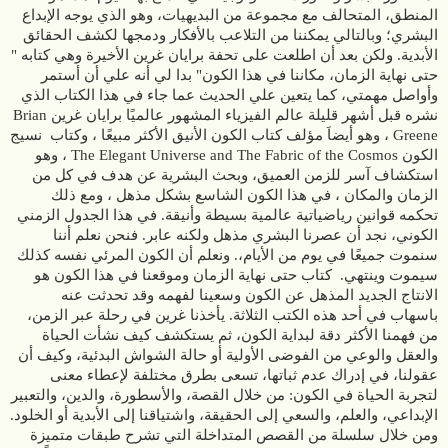
المنطق، المتحالف مع مجموعة من البديهيات، وهو الذي يوجه الإبداع
البشري؛ وبالتالي يمكننا من التلاعب بالأفكار ودمجها لكشف الحقائق
الأبدية. ولكن بعد أن اطلعت على تحفة برايان غرين الأخيرة وهي كتابه "
حتى نهاية الزمان، مكاننا في هذا الكون" بدا لي أنه علي أن أستمر
وأواصل مهمتي، كما يتعين علي الحديث عما جاء في هذا الكتاب الذي
نشره قبل أشهر قليلة عالم الفيزياء المشهور عالميًا برايان غرين Brian
Greene ، وهو أيضاَ مؤلف كتاب الكون الأنيق الأكثر مبيعًا ، وكتاب نسيج
الكون The Elegant Universe and The Fabric of the Cosmos ، وهو
استكشاف آسر للزمن العميق، وبحث البشرية عن هدف في كل من
الزمان والمكان ، في هذا الكون الشاسع بشكل مذهل ، ومع ذلك
تحكمه قوانين رياضياتية عالمية بسيطة وأنيقة. في هذا الجدول الزمني
الكوني، نجد أن عصرنا البشري مذهل ولكنه عابر. فنحن نعلم أننا
سنموت جميعًا في يوم من الأيام،. ونعلم أن الكون المرئي نفسه كذلك
سيموت وينتهي. كتاب حتى نهاية الزمان وموقعنا في هذا الكون هو
الانتاج الجديد المذهل عن الكون وسعينا لفهمه وقد تحدثت عنه
باسهاب في أحد هذه الكتب الثلاثة. يأخذنا غرين في رحلة عبر الزمن،
من فهمنا الأكثر دقة لبداية الكون، ثم يستكشف كيف نشأت الحياة
والعقل والوعي من الفوضى الأولية أو حالة الشواش البدئية، وكيف أن
عقولنا، في إدراك عدم ثباتها، تسعى بطرق مختلفة لإعطاء معنى
لتجربة الحياة في الكون: من خلال القصة، والأسطورة، والدين، والتعبير
الإبداعي، والعلم، والسعي إلى الحقيقة، واشتياقنا إلى الأبدية أو الخلود.
ومن خلال سلسلة من القصص المتداخلة التي تشرح طبقات متميزة