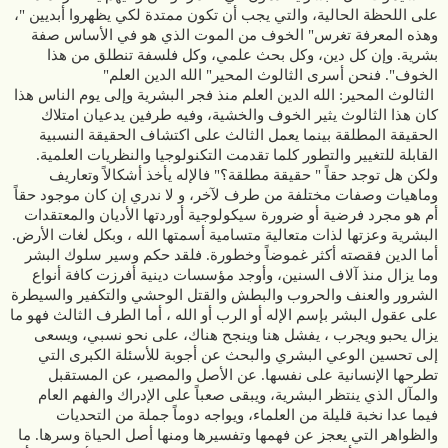
الثالوث المحير: الله الدين العلم منذ فجر البشرية وإلى يوم الناس هذا كان هذا الثالوث يثير الخوف والخشية، وفيه طرفين يدعيان امتلاك الحقيقة المطلقة بينما يعمل الثالث على اكتشاف الحقيقة النسبية القابلة للتغيير والتطور كلما تقدمت التكنولوجيا والنظريات العلمية. ولكن هل توجد حقاً " حقيقة مطلقة؟" فالإله يأخذ أشكالاً وتعاريف وماهيات وصفات مختلفة من طرف لآخر، و لا ندري إن كان موجود حقاً أم هو مجرد فرضية أو ضرورة سيكولوجية أوردتها الأديان والمعتقدات البشرية وعزتها لذات متعالية متسامية أسمتها الله ، وبكل لغات الأرض. أما الدين فقصته أكثر غموضاً وخطورة. فلقد حكم وسير سلوك البشر وما يزال منذ آلاف السنين، وأوجد مؤسسات دينية أفرزت كافة أنواع الشرور والعنف والحروب والبطش والقتل الوحشي والتكفير والسيطرة على عقول البشر بإسم الإله أو الرب أو الله ، أما الطرف الثالث فهو ما يزال يحبو ويجرب ، يفشل هنا وينجح هناك، على نحو نسبي، ويسعى إلى تحسين الوعي البشري والبحث عن أجوبة للأسئلة الكبرى التي تطرحها الإنسانية على نفسها. عن الأصل والمصير، عن المستقبل والمآل الذي ينتظر البشرية، ويبقى صعباً على الإدراك والفهم العام فيما عدا نخبة قليلة من العلماء، ويواجه دوماً جملة من التحديات والظواهر التي يعجز عن فهمها وتفسيرها ومنها أصل الحياة وسرها. ما معنى الحياة؟ أو ما معنى وجودنا بشكلٍ عام؟ من الوهلة الأولى يبدو أنه سؤال ينتمي إلى حقل الفلسفة والدين والفكر المجرد، ولا علاقة له بالعلم. لكن الكثير من موضوعات الفلسفة والدين صارت تقع الآن تحت طائلة العلم، وبالأخص علم الفيزياء. بغية الغوص في هذه الأقانيم المجهولة لإيقاد شمعة في ظلمة الوجود. وفي هذاالسياق صدر في باريس في 15 أكتوبر كتاب حمل عنوان "الله والعلم الأدلة أو البراهين" فجر ثورة جديدة أو الله والعلم والبراهين العلمية على وجوده بقلم ميشيل إيف بولوريه، أوليفر بونسيس. حيث يتساءل المؤلفان ماذا لو وجد الله؟ هل يمكن تقديم الدليل بالعلم لهذا السؤال؟ لطالما كانت مسألة وجود الله في مواجهة العلم موضوع نقاش: هل يوجد إله خالق؟ لقد تغير موقف العلماء بشكل كبير خلال المائة عام الماضية. ما هي الدروس المستفادة من أحدث الاكتشافات الحديثة وكيف تؤثر على هذا الموضوع؟ في كتابهم "الله ، العلم ، الدليل العلمي : فجر الثورة الجديدة" ، أجرى ميشيل إيف بولوري وأوليفييه بوناسيس تحقيقًا علميًا لأكثر من ثلاث سنوات بناءً على شهادة أعظم علماء الكوكب والتاريخ التي ساعدتهم في توضيح ذلك. طرحوا أسئلة أساسية وجوهرية. للحصول على أجوبة تسمح لهم بالحصول على جميع العناصر لتقرير ما يريدون لقرائهم أن يؤمنوا به، بحرية كاملة وبطريقة مستنيرة. نشأة هذا المشروع العلمي كانت جذابة، ولقد حصلوا على حليف جديد لــ الله وهو العلم فهل حقاً تمكنوا من ذلك كما يدعون؟ لما يقرب من أربعة قرون، أعطت الاكتشافات العلمية الانطباع بأنه من الممكن تفسير الكون دون الحاجة إلى إله خالق. ولكن بشكل غير متوقع، جاءت الاكتشافات العلمية للقرن العشرين لنسف هذه الحقائق اليقينية كما يدعي المؤلفان. وبلغة سهلة ومتاحة للجميع، تتبع هذا الكتاب بطريقة رائعة تاريخ هذه التطورات وقدم بانوراما صارمة للأدلة الجديدة على وجود الله. في نهاية الربع الأول من القرن الحادي والعشرين، هل من الممكن الإيمان بإله خالق؟ دعوة للتأمل والنقاش. أطلقها اثنان من المؤلفين الفرنسيين المتحمسين المتشاركين في تألبف كتاب "الله ، العلم ، الدلائل" ، أوليفييه بوناسي وميشيل إيف بولوريه وهما متحمسان للعلم. لقد أمضوا ثلاث سنوات في جمع المعلومات من الباحثين والعلماء لتزويدنا بمجموعة من الأدلة على وجود إله خالق. الكاتب ميشيل إيف بولوريه مهندس كمبيوتر ، وماجستير في العلوم ودكتوراه في إدارة الأعمال من جامعة باريس دوفين. من عام 1981 إلى عام 1990 ، شارك مع شقيقه في إدارة مجموعة Bolloré ، التي ترأس الفرع الصناعي منها. في عام 1990 ، أسس مجموعته الخاصة الإنطلاقة الفرنسية France-Essor ، التي يتركز نشاطها بشكل أساسي على الصناعة الميكانيكية. الكاتب أوليفييه بوناسيس هو طالب سابق في مدرسة البوليتكنيك (X86) ، وتخرج من معهد بدء الأعمال HEC والمعهد الكاثوليكي في باريس وحصل على شهادة أو (إجازة في اللاهوت). وهو رجل أعمال ، أنشأ العديد من الشركات. كان غير مؤمن حتى سن العشرين ، وقد ألف حوالي 20 كتابًا ومقطع فيديو وبعض العروض والنصوص والمقالات والنشرات الإخبارية والمواقع الإلكترونية حول مواضيع تتعلق غالبًا بعقلانية الإيمان. وانضم إليهما عدد من الخبراء والعلماء من مختلف الاختصاصات، منهم روبرت ويلسون الحائز على جائزة نوبل في الفيزياء عام 1978 لاكتشافه إشعاع الخلفية الكونية، إيف دوبونت نورمالين ،متخصص agrégé في الفيزياء ، دكتوراه في الفيزياء النظرية ، أستاذ في كلية ستانيسلاس في باريس جان ستون مؤسس ومؤلف جامعة باريس متعددة التخصصات (IUP) فيلسوف ومؤلف، انطوان سواريز فيزيائي وفيلسوف متخصص في ميكانيكا الكم، مايكل دينتون عالم الكيمياء الحيوية ، عالم الوراثة الطبية ، أستاذ سابق في جامعة أوتاغو، جان روبرت أرموغاثي نورمالين ، قسيس سابق لـ ENS Ulm ، أستاذ مشارك في الأدب ، دكتوراه في الفلسفة، فابيان ريفول عالم أحياء ، دكتور في الفلسفة واللاهوت وباحث، دكتور خوسيه إدواردو فرانكو من معهد البوليتكنيك متخصص في نظرية المعرفة للعلوم ولكن أيضًا ، أنييس بولوت ، مارك جودينو ، جان فرانسوا لامبرت ، جان ميشيل أوليفيرو ، بيير بيرييه ، ريمي سينتيس ، الشقيقين التوأمين إيغور وغريشكا بوغدانوف صاحبي كتاب الله والعلم الحديث والعديد من كتب الفيزياء المهمة ، فنسنت بيرليزوت ، دكتور جواو ديوغو لوريرو ، هيلينا جيسوس ، فريديريك جيلود ، ريتشارد باستيان ، كريستوف ريكو ، تشارلز ماير .. ثلاث سنوات من العمل مع عشرين عالمًا واختصاصيًا رفيعي المستوى: ومع كل هذا الجهد يدعي المؤلفان أننا يمكن نتأمل ونعيد النظر في قناعاتنا السابقة هنا حيث تكشف البراهين الحديثة على وجود الله كما يقولان. لما يقرب من أربعة قرون ، من كوبرنيكوس إلى فرويد مرورا بغاليليو وداروين ، تراكمت الاكتشافات العلمية بطريقة مذهلة ، مما أعطى الانطباع بأنه من الممكن شرح الكون دون حاجة إلى اللجوء إلى إله خالق. وهكذا في مطلع القرن العشرين انتصرت المادية فكريا. ولكن وبشكل غير متوقع كما كان مفاجئًا ، تأرجح البندول العلمي في الاتجاه الآخر بقوة لا تصدق. إن اكتشافات النسبية ، وميكانيكا الكموم ، وتوسع الكون ، وموته الحراري ، والانفجار العظيم ، والضبط الدقيق للكون أو تعقيد الكائنات الحية قد اتبعت بعضها البعض كتطورات علمية و نظريات رصينة. لقد أتت هذه المعرفة الجديدة لتنشيط اليقينات الراسخة في الروح الجماعية للقرن العشرين، إلى الحد الذي يمكننا فيه القول اليوم إن العقيدة المادية، التي لم تكن أبدًا مجرد اعتقاد مثل أي اعتقاد آخر، في طريقها إلى أن تصبح غير عقلانية. وبلغة في متناول الجميع، يقدم مؤلفا هذا الكتاب استرجاعًا رائعًا للترحيب بتاريخ هذه التطورات ويقدمان بانوراما صارمة من البراهين الجديدة على وجود الله. فمع بزوغ فجر القرن العشرين ، بدا أن الإيمان بإله خالق يتعارض مع العلم. واليوم، أليس العكس هو الذي سيسود؟ هكذا يتساءلان. إنها دعوة للتأمل والنقاش. يقول مثل فرنسي "القليل من العلم يأخذ المرء بعيدًا عن الله، ولكن الكثير منه يعيده إليه": كان من الممكن أن يكون هذا القول المأثور بمثابة شعار مبالغ به في تسويق هذا الكتاب الذي طرح في المكتبات الباريسية يوم 13 أكتوبر. "الحدث" ليس قوياً للغاية: بيد أن هذا "الكتاب يزعج وقد يزعزع اليقينات لدينا"، كما جاء في العنوان الرئيسي لمجلة Le Figaro، التي خصصت له "الصفحة الأولى". وهكذا فإن الحقائق التي اهتزت باتت قديمة وأصيبت بالشيخوخة: فهي تعود إلى العلموية وبدايات الرؤية المادية، التي استمرت في النمو من القرن السادس عشر إلى القرن التاسع عشر. من كوبرنيكوس إلى فرويد مروراً بغاليليو ولابلاس وداروين وماركس، وكما قلنا، وضع تطور العلوم مسألة وجود الله بين قوسين: "لست بحاجة إلى هذه الفرضية" ، قالها لابلاس لنابليون عندما قدم له كتابه عن الكون وسأله الامبراطور " وأين الله في عرضك هذا؟". اعتمد تيار الفكر المادي الإلحادي على النجاحات العلمية لممارسة الهيمنة المتزايدة في الغرب ، ولا يزال حتى يومنا هذا مع ما بعد الإنسانية ، التي تدعي ضمان خلاص البشرية من خلال العلوم التقنية. ولكن الآن تم هدم هذه العلموية، التي نصبت نفسها بنفسها حارسة لمنارة الحقيقة العلمية... وبالعلم نفسه! لقد حدث هذا التحول خلال القرن العشرين ، مع سلسلة من التطورات الهائلة: اكتشافات الديناميكا الحرارية ، والنظرية النسبية ، وميكانيكا الكم ، ونظرية الانفجار العظيم المدعومة بنظرية تمدد الكون وموته الحراري الحتمي ، ولكن أيضًا من خلال ملاحظات البراعة المذهلة لـ "التعديل" الذي ساد ظهور الكون وظهور الذرات والنجوم والحياة على الأرض. تأخذنا هذه الملحمة العلمية المذهلة سنوات ضوئية بعيدًا عن المادية الساذجة التي لا تزال تتخلل عقول الناس. لصالح أكبر عدد من الحجج والمبررات، من الصعب متابعة التطور الاستثنائي للعلوم في نطاقي اللامتناهي في الصغر واللامتناهي في الكبير، وفهم مسارها من منظور اصطناعي. هذا هو بالتحديد التحدي الذي واجهه مؤلفا هذه الأطروحة، أي: التوفيق بين إمكانية الوصول إلى جمهور كبير، عبر تبسيط المفاهيم، واحترام الدقة العلمية، خلال دراسة استقصائية طويلة أجريت مع حوالي عشرين متخصصًا. بدءاً من روبرت وودرو ويلسون ، الحائز على جائزة نوبل في الفيزياء عام 1978 والمكتشف المشارك لإشعاع الخلفية الكونية ، وهي الصدى البعيد للانفجار العظيم الذي حدث قبل 13.8 مليار سنة). ولم يكن رهانهما ، فقط فكريًا بل وجوديًا ، من يمكنه أن ينافس مسألة وجود الله؟ بعد وضع هذا الأخير بين قوسين وإلغائه بواسطة النزعة العلمانية "العالمية" ، يشرح الكتاب سبب عودة هذا السؤال إلى حيز النقاش مع الثورة المفاهيمية في القرنين العشرين والحادي والعشرين. لأن جميع الاكتشافات الحديثة المحدثة تتبع مسارات تتلاقى نحو استنتاجات ساحقة. يمكننا تلخيص كل هذا بالقول إنه بينما قبل قرن ونيف من الزمن تم إقناع جميع العلماء بالرؤية المادية، يوجد اليوم شبه إجماع علمي على الاعتراف بأن الحياة المعقدة تتطلب تعديلات لقوانين الطبيعة. كما تتطلب دقة مذهلة، غير محتملة تمامًا من الناحية الإحصائية، والعلماء الآن أجمعوا أيضًا على الاعتراف بأن الكون المرئي يتوسع ، وأن له بداية وستكون له نهاية. الآن ، إذا كان للزمان والمكان والمادة بداية وإذا كان الكون ينطوي على وضع بمثل هذا التعقيد ، فكيف لا يمكننا أن نسأل أنفسنا السؤال الذي كان يطارد بالفعل "الحكماء" (العلماء والفلاسفة على حد سواء؟) في العصور القديمة، وهو هل هناك ضرورة لوجود" المبدأ الأول أو المحرك الأول أو المهندس الأول "، هل هناك ضرورة لكائن هو أصل كل شيء ، كائن سام متسامي، ذكي وعاقل وحي، خالد وغير مادي يتواجد خارج الكون المرئي، وهو الذي تسميه الأديان الله؟ هل نحن إذن حقًا كما يقول العنوان الفرعي للكتاب "إزاء فجر ثورة علمية جديدة"؟ هل يمكننا أن نتوصل بجدية إلى يقين بشأن وجود الله؟ عودة هذا السؤال الجوهري - وهو تحول معرفي حقيقي - هو بالتأكيد في مراحله الأولى، ولكن عند قراءة الكتاب، من الممكن مشاركة التفكير المتفائل للمؤلفين الذين يؤكدان في نهاية مقدمتهما: "في النهاية نفس السؤال الأزلي المطروح، هل الله موجود أم لا: الإجابة موجودة بشكل مستقل عنا وهي ثنائية أو مزدوجة. هل هي نعم أم لا. فقط افتقارنا للمعرفة كان هو العقبة حتى الآن أمام اختيارنا لنعم أو لـــ لا. لكن الكشف عن مجموعة من الأدلة المتقاربة التي هي في نفس الوقت عديدة وعقلانية وتأتي من مجالات معرفية مختلفة ومستقلة ، ليلقي ضوءًا جديدًا وربما حاسمًا على هذه المسألة. " وليحسم الجدل الدائر لما يقرب من أربعة قرون ، خاصة بعدما أعطت الاكتشافات العلمية الانطباع بأنه من الممكن تفسير الكون دون الحاجة إلى إله خالق. ولكن وبشكل غ