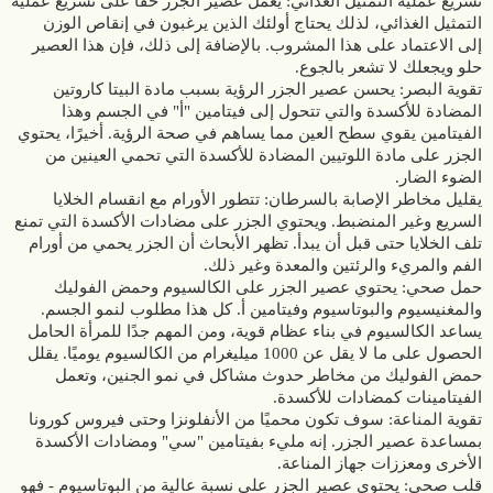
تسريع عملية التمثيل الغذائي: يعمل عصير الجزر حقًا على تسريع عملية
التمثيل الغذائي، لذلك يحتاج أولئك الذين يرغبون في إنقاص الوزن
إلى الاعتماد على هذا المشروب. بالإضافة إلى ذلك، فإن هذا العصير
حلو ويجعلك لا تشعر بالجوع.
تقوية البصر: يحسن عصير الجزر الرؤية بسبب مادة البيتا كاروتين
المضادة للأكسدة والتي تتحول إلى فيتامين "أ" في الجسم وهذا
الفيتامين يقوي سطح العين مما يساهم في صحة الرؤية. أخيرًا، يحتوي
الجزر على مادة اللوتيين المضادة للأكسدة التي تحمي العينين من
الضوء الضار.
يقليل مخاطر الإصابة بالسرطان: تتطور الأورام مع انقسام الخلايا
السريع وغير المنضبط. ويحتوي الجزر على مضادات الأكسدة التي تمنع
تلف الخلايا حتى قبل أن يبدأ. تظهر الأبحاث أن الجزر يحمي من أورام
الفم والمريء والرئتين والمعدة وغير ذلك.
حمل صحي: يحتوي عصير الجزر على الكالسيوم وحمض الفوليك
والمغنيسيوم والبوتاسيوم وفيتامين أ. كل هذا مطلوب لنمو الجسم.
يساعد الكالسيوم في بناء عظام قوية، ومن المهم جدًا للمرأة الحامل
الحصول على ما لا يقل عن 1000 ميليغرام من الكالسيوم يوميًا. يقلل
حمض الفوليك من مخاطر حدوث مشاكل في نمو الجنين، وتعمل
الفيتامينات كمضادات للأكسدة.
تقوية المناعة: سوف تكون محميًا من الأنفلونزا وحتى فيروس كورونا
بمساعدة عصير الجزر. إنه مليء بفيتامين "سي" ومضادات الأكسدة
الأخرى ومعززات جهاز المناعة.
قلب صحي: يحتوي عصير الجزر على نسبة عالية من البوتاسيوم - فهو