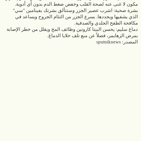
مكون لا غنى عنه لصحة القلب وخفض ضغط الدم بدون أي أدوية.
بشرة صحية: اشرب عصير الجزر وستتألق بشرتك بفيتامين "سي"
الذي يشفيها ويجددها. يسرع الجزر من التئام الجروح ويساعد في
مكافحة الطفح الجلدي والصدفية.
دماغ سليم: يحسن البيتا كاروتين وظائف المخ ويقلل من خطر الإصابة
ب‍مرض الزهايمر، فضلاً عن منع تلف خلايا الدماغ.
المصدر: sputniknews