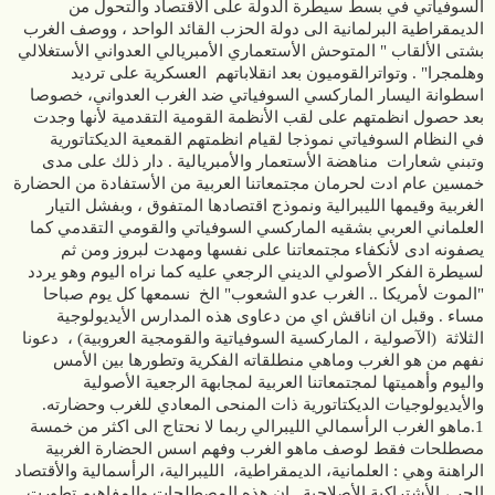
السوفياتي في بسط سيطرة الدولة على الأقتصاد والتحول من
الديمقراطية البرلمانية الى دولة الحزب القائد الواحد ، ووصف الغرب
بشتى الألقاب " المتوحش الأستعماري الأمبريالي العدواني الأستغلالي
وهلمجرا" . وتواترالقوميون بعد انقلاباتهم العسكرية على ترديد
اسطوانة اليسار الماركسي السوفياتي ضد الغرب العدواني، خصوصا
بعد حصول انظمتهم على لقب الأنظمة القومية التقدمية لأنها وجدت
في النظام السوفياتي نموذجا لقيام انظمتهم القمعية الديكتاتورية
وتبني شعارات مناهضة الأستعمار والأمبريالية . دار ذلك على مدى
خمسين عام ادت لحرمان مجتمعاتنا العربية من الأستفادة من الحضارة
الغربية وقيمها الليبرالية ونموذج اقتصادها المتفوق ، وبفشل التيار
العلماني العربي بشقيه الماركسي السوفياتي والقومي التقدمي كما
يصفونه ادى لأنكفاء مجتمعاتنا على نفسها ومهدت لبروز ومن ثم
لسيطرة الفكر الأصولي الديني الرجعي عليه كما نراه اليوم وهو يردد
"الموت لأمريكا .. الغرب عدو الشعوب" الخ نسمعها كل يوم صباحا
مساء . وقبل ان اناقش اي من دعاوى هذه المدارس الأيديولوجية
الثلاثة (الآصولية ، الماركسية السوفياتية والقومجية العروبية) ، دعونا
نفهم من هو الغرب وماهي منطلقاته الفكرية وتطورها بين الأمس
واليوم وأهميتها لمجتمعاتنا العربية لمجابهة الرجعية الأصولية
والأيديولوجيات الديكتاتورية ذات المنحى المعادي للغرب وحضارته.
1.ماهو الغرب الرأسمالي الليبرالي ربما لا نحتاج الى اكثر من خمسة مصطلحات فقط لوصف ماهو الغرب وفهم اسس الحضارة الغربية الراهنة وهي : العلمانية، الديمقراطية، الليبرالية، الرأسمالية والأقتصاد الحر ، الأشتراكية الأصلاحية . ان هذه المصطلحات والمفاهيم تطورت خلال فترات متباينة تمتد الى اكثر من ثلاثمائة عام من الثورات الأجتماعية والفكرية التي جرت في اوروبا ولكنها اجتمعت واصبحت تمثل حضارة الغرب ونظمه وفلسفته التي نراها ونعيشها اليوم. بدء الغرب بتطوره من خوض معركة العلمانية أي فصل الدين عن الدولة والمجتمع وكسبت المجتمعات الغربية هذه المعركة بنضالات شاقة وتضحيات كثيرة ارجعت من خلالها الدين الى المعبد مع ضمان حرية ممارسة الطقوس والشعائر ، واصبح العلم هو البديل للدين لتطوير المجتمع ومؤسساته بما فيها التعليم والقضاء وطريقة حكم المجتمع بعيدا عن تدخل الدين في السياسة . ان عالمنا العربي مازال يخوض هذه المعركة الأساسية وليس لنا غير تجارب الغرب في اقامة النظم العلمانية والمدنية وبدون كسب هذه المعركة تبقى قوى الظلام والرجعية الدينية تحجب مجتمعاتنا العربية عن التقدم والحضارة ومنها نستنتج انها المعركة الأولى والأهم في العالم العربي. رافقت معركة العلمانية معركة الديمقراطية التي قامت على اساس تقييد سلطات الحاكم بالبرلمانات المنتخبة مباشرة من الشعب لتقوم هي بتشريع القوانين واختيار السلطة التنفيذية ومحاسبتها واطلاق الحريات للمجتمع لتكوين الأحزاب والحركات السياسية وحرية الصحافة والنقد وبدأت في بريطانيا منذ منتصف القرن السابع عشر واستمرت هذه الأصلاحات لتنقل أغلب صلاحيات الحاكم الى البرلمان والسلطة التنفيذية ولتتطور تدريجيا للنظام الديمقراطي اللامركزي وأقامة برلمانات للولايات وتعداها الى انتخاب مجالس البلديات حتى في أصغر مدينة او قرية لأدارتها من ممثلين محليين ينتخبهم المواطن ولاينصبون من الحاكم.. وبدأت الديمقراطية الحديثة تتشكل من هذه الأصلاحات الى التداول السلمي للسلطة وفصل السلطات الثلاث وتحديد مسؤوليات الحاكم وسلطاته على كافة النستويات ومحاسبته واقصاءه عند للتقصير وفق تصويت البرلمانات المنتخبة على مستوى الدولة و الولايات وحتى مجالس المدن والقصبات. والغرب هنا في فلسفته وتجاربه هو مصدر اساس في اقامة النظم الديمقراطية واصلاحها وهي المعركة الكبيرة الثانية التي تخوضها شعوبنا العربية وليس لنا غير الغرب مرجعا في تجاربه لأقامة النظم الديمقراطية وانجاحها باجتهادنا وفق ظروف بلداننا بالطبع. إن الليبرالية ، أي فلسفة الحقوق والحريات ، هي انتاج مباشر لفكر الثورة الفرنسية عام 1789 التي طرحت مفهوم المواطن بدل مفهوم " الرعية" وهو مفهوم قانوني تطور لتعريف حقوقه وحرياته الأساسية وتم تثبتها كمواد أساسية ولأول مرة في التاريخ في الدستورين الفرنسي والأمريكي في فترة واحدة تقريبا نهاية القرن الثامن عشر، ومنه تم تطوير مفهوم الديمقراطية الكلاسيكية الى الديمقراطية الليبرالية الأجتماعية ،التي ضمنت للمواطن اضافة لحرية الأنتخاب، حرية الرأي والمعتقد والنشر والصحافة وصولا الى مكتسبات القرن العشرين بقائمة كبيرة وواسعة من الحريات الشخصية والحقوق المدنية وحقوق المرأة وحقوق الأقليات وضمان حقوق التعدد الثقافي وغيرها مما نعرفه اليوم من حقوق في المجتمعات الغربية التي نصفها بالليبرالية. ويخوض عالمنا العربي اليوم معركة الحريات بشراسة مع قوى الظلام وهو الأحوج اليوم لتجارب الغرب وسياساته وممارساته وقوانينه التي تضمن للفرد اولا حقوقه قبل حقوق الجماعة التي يختفي خلفها الأصوليون والمؤدلجون ، والمقولة الليبرالية الشهيرة تقول "اذا ضمنت حقوق الفرد تكون قد ضمنت ايضا حقوق الجماعة وليس العكس" وهذه طبعا نقطة الخلاف الأساسية مع التيارات المؤدلجة الثلاثة سواء مع المدرسة الظلامية التي تضع مصلحة الدين فوق الفرد، والقومجية تضع مصلحة الأمة اولا، والمدرسة الماركسية السوفياتية تضع مصلحة الطبقة العاملة التي يمثلها الحزب القائد فوق حقوق الفرد وحرياته . ويمكن الأستدلال على ديكتاتورية الأنظمة التي قامت على اسس هذه الأيديولوجيات الثلاثة رغم قيامها ولو شكلا بالأنتخابات لمجالس الشعب او برلمانات شكلية من خلال عدم توافر الحريات الليبرالية وبالذات المتعلقة بحرية الرأي والتعبير والصحافة والأعلام وتأسيس الأحزاب والجمعيات ،ففي ايران مثلا تجري انتخابات برلمانية كل اربع سنوات ولكن النظام الأيراني يبقى دكتاتوريا لمنعه حرية الرأي والصحافة الحرة والأعلام المستقل الذي يستطيع انتقاد النظام او فضح تزييف الأنتخابات او ايصال صوت المعارضة ومثلها في الأتحاد السوفياتي والنظام الصدامي سابقا. ان الليبرالية التي تضع حريات وحقوق الفرد والمجتمع فوق سلطة الحاكم ومقيدا له هي اهم انجازات الحضارة الغربية وفلسفتها في الحكم على الأطلاق. ان الرأسمالية قد نشات كنظام اقتصادي مع بدايات الثورة الصناعية واختراع الألات الأنتاجية في بريطانيا نهاية القرن الثامن عشر مما مهد الأنتقال من الأقتصاد الزراعي الأقطاعي الى الصناعي وظهور طبقات العمال والرأسماليين والمدن الصناعية بصورة واضحة منذ منتصف القرن التاسع عشر. والرأسمالية كنظام اقتصادي يقوم على الربحية سواء في اختياره لنوع الأستثمار أو في ادارته له من خلال المؤسسات (الشركات) الرأسمالية، وهو نظام طبيعي لم يخترعه احد بل نشأ وتطورخلال الثورة الصناعية ليضمن اسس ادارة كفوءة وربحية عالية . ويصح هنا ان نطلق عليه انه نظام اقتصادي صرف، فهو لايعرف غير الربحية هدفا وليس هو معنيا بقيم الأخلاق والرحمة والمساواة والعدالة ، فهو يعتبرها انها ليست من مهماته بل من مهمات الدولة. ولم تستطع البشرية بعد من الأتيان بنظام اقتصادي اكثر كفاءة منه رغم جشعه لو ترك له الباب مفتوحا. وتطور مفهوم الرأسمالية نفسه عبر القرن الماضي ليتحول تدريجيا الى نظام ادارة متكاملة للأنتاج والتسويق والخدمات والأستثمار في تطوير وسائل الأنتاح بادخال التكنولوجيات الحديثة بدل المكننة لزيادة الأنتاج وتقليص الكلف وخلق ظروف الوفرة والرفاه وتوفير فرص العمالة والتشغيل ورفعها عن كاهل الدولة وزيادة المهارات والخبرات والكفاءات الوطنية بعيدا عن دوائر الدولة ومحسوبيتها وبيروقراطياتها وفسادها الأداري. واحتاج الغرب الى الأشتراكية الأصلاحية وتطوير نماذجها خلال قرابة قرن من المعارك الأجتماعية والفكرية كي يقننون هذا الأنتقال الثوري للمجتمع وفهم تناقضاته الجديدة وأهمها بين العامل والرآسمالي وبين السلطة وارباب المال والعمل واعادة صياغة مفهوم الدولة ودورها في تحقيق العدالة في المجتمع. وعليه بدأت مدارس الأشتراكية الفرنسية والفابية والماركسية تظهر لأصلاح النظام الرأسمالي الربحي واقامة نظم العدالة الأحتماعية ، وكانت أكثرها عمقا هي الماركسية ومع بداية القرن العشرين كانت هناك مدرستان للماركسية :المدرسة الآصلاحية للأحزاب الديمقراطية الأشتراكية الأوربية التي اقترحت انجاز الأشتراكية من خلال الأصلاح وسن قوانين العدالة الأحتماعية من خلال البرلمان بفرض حدود اجتماعية وقانونية ومالية على الرأسمال منها اقامة حقوق العاملين والضمان الأجتماعي وفرض ضرائب باهضة تستخدم في اقامة وتمويل سياسات الضمان الأجتماعي والصحي والحفاظ على البيئة واقامة وتطوير مرافق التعليم والصحة والبنى التحتية والأعمار لتمول من الضرائب على ارباح الرأسماليين ، مقابل ضمان حقوق الرأسمال في العمل والتوسع والربح وكذلك مقابل رفع مسألة العمالة والتشغيل عن كاهل الدولة ووضعها على كاهل الرأسمال،وهذا مكن من تصغير حجم الحكومات وموظفيها وحصر دورها بتطبيق سياسات الخدمات والتخطيط والتطوير الحضري. ان الأحزاب الأشتراكية الماركسية الأوربية هي من قاد خوض هذه المعركة الأجتماعية الأصلاحية مع الرأسمال وسادت نجاحاتها جميع دول اوروبا الغربية اليوم وتكرر نجاحها في كندا وحتى امريكا ودول جنوب شرق اسيا بتحقيق سياسات اجتماعية متقدمة دون التضحية بطبقة الرآسمال لأدارة الأستثمار والعمالة وتحديث وسائل الأنتاج ودون التضحية بالحريات الديمقراطيى والليبرالية رغم تخلف الأخيرة . والمدرسة الماركسية الأخرى للأشتراكية تبناها البلاشفة الروس وهي مدرسة ثورية تقوم على تأميم وسائل الأنتاج و ازالة الطبقة الرأسمالية نهائيا من الأقتصاد والمجتمع وتبسط الدولة يدها على كل مرافق الأنتاج والخدمات والتسويق. وقد اثبتت الحياة خلال القرن العشرين فشل هذه المدرسة من فشل التجربة الأشتراكية السوفياتية . فعدا الفشل الأقتصادي للمؤسسات البيروقراطية الأنتاجية والخدمية التي تديرها الدولة ،رافقها فشل اجتماعي وسياسي بمصادرة الحريات والحقوق السياسية والفكرية في المجتمع واقامة نظام توتاليتاري ديكتاتوري يقمع من يعارضه بأسم الطبقة العاملة التي يمثلها الحزب الشيوعي. وبعد الأنتصار السوفياتي على النازية انتقل هذا النموذج الأشتراكي السوفياتي خلال الخمسينات الى دول اوربا الشرقية والصين وفي الستينات الى العالم العربي في مصر وسوريا والعراق والجزائر وفي جميعها فشل فشلا اقتصاديا ذريعا ،ورافق تطبيق الأشتراكية السوفياتية اقامة انظمة قمعية سيطرت على حياة الناس بسيطرتها على مرافق الأقتصاد والعمل والتوظيف اي من خلال سيطرتهالاعلى معيشتهم . ويمكن اليوم أستخلاص أهم نتيجة من النموذج والتجربة للأشتراكية السوفياتية ان الأدعاء بتحقيق العدالة الأحتماعية من خلال سيطرة الدولة على الأقتصاد يفسد كلاهما العدالة والحريات والحقوق من خلال تقييد الحقوق والحريات ، ويفسد الأقتصاد كونه يصبح بيروقراطيا غير كفوء، ويؤدي لنظم وحكومات ديكتاتورية ذات اللون الواحد والحزب الواحد والقائد الأوحد . ان اجتهاد المدرسة الأشتراكية الديمقراطية الأوربية (ومنهم المناشفة الروس) القائم على ابقاء وسائل الأنتاج وادارتها بيد الرأسمال وقيام الدولة بتطبيق سياسات الأصلاح الأجتماعي التدريجي من خلال البرلمان وتطوير دور الدولة المراقب والقيام بتشريعات اجتماعية لصالح العمال وعموم المجتمع تمول من ضرائب على الرآسمال جمعت بين الحفاظ على النظم الديمقراطية والحريات الليبرالية مع العدالة الأشتراكية الأجتماعية ،وانتقلت بنجاحها لتعم كل اوروبا الغربية ومنها الى أغلب دول العالم وخلقت دولا ناجحة اقتصاديا وسياسيا خارج اوروبا وامريكا مثل اليابان وكوريا وماليزيا واندنونيسيا وغيرها، ولعل تحول الصين الى الأقتصاد الرأسمالي من الأشتراكي السوفياتي كان خاتمة القول في انتهاء وفشل تجربة ادارة الدولة للأقتصاد وانتهاء النموذج الأشتراكي السوفياتي الى الأبد . وتحول مفهوم الأشتراكية الى مفهوم لتطوير سياسات العدالة الأجتماعية وليس مفهوما لسيطرة الدولة على مرافق الأنتاج واقامة مايسمى القطاع العام ، بحيث اصبحت اليوم مقولة "ان الدولة تفشل حيثما تضع قدمها في ادارة الأقتصاد " امرا شبه مفروغ منه ، فها هو العراق مثلا باكثر من مئة شركة للقطاع العام لا انتاج فيها وتستهلك قرابة ملياري دولار سنويا ميزانية تشغيلية . وقانونا اليوم تحرم الكثير من الدول على حكوماتها منافسة مواطنيها في الأعمال والخدمات. وعموما فالرأسمالية كنظام اقتصادي اكثر تجاوبا مع قيم الديمقراطية والحريات الليبرالية كون العامل والرأسمالي كلاهما يحتاجها للدفاع عن حقوقه ومصالحه واصبحت الرأسمالية والديمقراطية الليبرالية رديفان متلازمان ، عدا مانراه في النموذج الصيني مثلا حيث يقوم الرأسمال بالعمل والنمو تحت رعاية الحزب الشيوعي الصيني الذي لايسمح لأي حزب اخر على منافسته وهو نموذج فريد ان يقوم حزب شيوعي قام كل حياته بمحاربة الرأسمالية ومخالبها في الصين ليقوم اليوم هو بتربيتها وتنميتها في نفس الصين ، انه درس بليغ لمن تبقى من المدرسة الماركسية السوفياتية التي تفهم الأشتراكية بسيطرة الدولة على وسائل الأنتاج فهو نموذج قد فشل على مدى مائة عام وحتى الصين تخلت عنه واخذت نموذج الغرب الرأسمالي الناجح والذي كانوا مع السوفيات ينعتونه بالنظام الرأسمالي الأستغلالي الأمبريالي الجشع المتوحش وغيرها من الألقاب لتخفي جوهر فلسفة نظم الغرب انها انظمة ديمقراطية ليبرالية تقيم سياسات العدالة الأجتماعية وفق الأشت