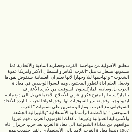
تنطلق الأصولية من مهاجمة الغرب وحضارته المادية والألحادية كما
يسمونها بشعارات مثل "الغرب الكافر والشيطان الأكبر وامريكا عدوة
الشعوب " و تهاجمها ليلا وجهارا لأنها تعلم ان العلمانية ستقوض نفوذها
وتجعل العلم اداة لتطور المجتمع . وهم ليسوا الوحيدين في معاداة
الغرب بل و‌يعاديه الماركسيون السوفيت من لايريد الأعتراف
بالماركسية انها منهج فكري غربي للأصلاح الأجتماعي بل الى دوغماتية
ايديولوجية وفق تفسير السوفيات لها وفق اهواء الحرب الباردة للأتحاد
السوفياتي مع الغرب ، ومازالو مصرين على تسميات " الغرب
المتوحش " "والأنظمة الرأسمالية الأستغلالية "والليبرالية الجشعة
والأمبريالية العدوانية وغيرها" ، كذلك القوميون العرب ، فهم غيروا
مواقفهم من معاداة الشيوعية الى معاداة الغرب بعد حرب حزيران عام
1967 وتبنوا معاداة الغرب الأمبريالي الأستعماري . لقد اجتمعت هذه