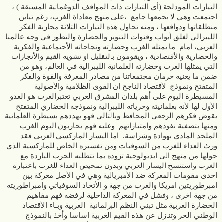
التيارات المؤدلجة (أي التيارات ذات المواقف الدوغماتية المسبقة ) ،
اجتمعت وهي لا يجمعها جامع ،على منهج معاداة الغرب، رغم تباين
منطلقاتها ودوافعها ، ومنه تحاول هذه التيارات الثلاثة محاربة الفكر
الليبرالي لغلق أبواب وقنوات التنوير والحضارة والتطور في وجه عالمنا
العربي، امام ما يمثله الغرب وحضارته ونجاحاته الأجتماعية والفكرية
والحضارية والأقتصادية ، ويقومون بالتقليل او تشويه القيم والأنجازات
التي يمثلها الغرب وحضارته العلمانية الليبرالية في العالم، وهو من
ضمن ما يعنيه حرمان مجتمعاتنا من مصادر المعرفة والقوة والفكر
المتفتح ونموذج الأقتصاد الناجح ان القوى الظلامية والأصولية
المسيطرة اليوم على أهم بلدان المشرق العربي تعتبرالغرب هو العدو
الأول لها لأنه بعلمانيته وحرياته الليبرالية ونموذجه الحضاري المتفتح
يقوض فكرهم الرجعي المحافظ وبالتالي فهو يهددهم بسيطرة العلمانية
ومنها بتصفية نفوذهم وامتيازاتهم وعليه فهم يحاربون اليوم الغرب
الملحد المادي بهوادة وشراسة. اما اليسار الماركسي العربي فقد
ورث العداء للغرب من السوفيات ومن تفسيره الخاص للماركسية الذي
حولها من منهج الى ايديولوحية تزوده بما تتطلبه الحرب الباردة مع
الغرب واستنسخ اليسار العربي وبدون تمحيص العداء للغرب باعتباره
احدى مقومات المعركة ضد الأمبريالية وهي في الأصل معركة بين
امبرطوريتين امريكا والغرب من جهة و الأتحاد السوفياتي وامبراطوريته
من جهة اخرى ، وفشل في المعركة الداخلية لرفضه فهم مفاهيم
الحضارة الغربية مثل تبني النظم البرلمانية الغربية وبناء الأقتصاد
الوطني الحر وتنازل عن هذه القيم الغربية اساسا وأخذ بالنموذج