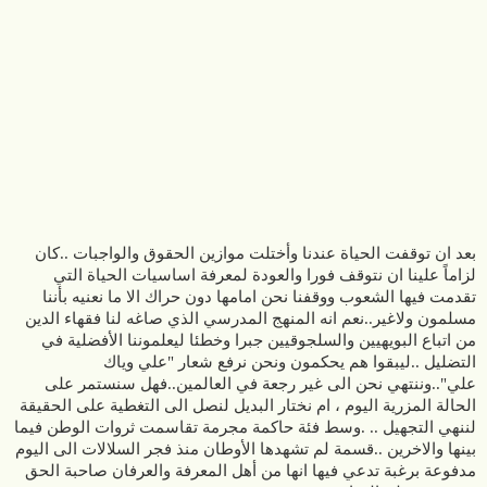
بعد ان توقفت الحياة عندنا وأختلت موازين الحقوق والواجبات ..كان
لزاماً علينا ان نتوقف فورا والعودة لمعرفة اساسيات الحياة التي
تقدمت فيها الشعوب ووقفنا نحن امامها دون حراك الا ما نعنيه بأننا
مسلمون ولاغير..نعم انه المنهج المدرسي الذي صاغه لنا فقهاء الدين
من اتباع البويهيين والسلجوقيين جبرا وخطئا ليعلموننا الأفضلية في
التضليل ..ليبقوا هم يحكمون ونحن نرفع شعار "علي وياك
علي"..وننتهي نحن الى غير رجعة في العالمين..فهل سنستمر على
الحالة المزرية اليوم ، ام نختار البديل لنصل الى التغطية على الحقيقة
لننهي التجهيل .. .وسط فئة حاكمة مجرمة تقاسمت ثروات الوطن فيما
بينها والاخرين ..قسمة لم تشهدها الأوطان منذ فجر السلالات الى اليوم
مدفوعة برغبة تدعي فيها انها من أهل المعرفة والعرفان صاحبة الحق