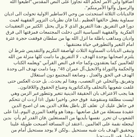
أضافوا ولي الأمر لحكم الله تجاوزا على النص المقدس."أطيعوا الله
والرسول وآلوا الأمرمنكم".
فالديانات الثلاثة استحدثت من وحي الاساطير الاولية تحولت الى اديان
سماوية بفعل خالقها العظيم ..لذا فان نظريات التزوير الفقهية لعبت
دورا في التفريق ،هذا التفريق الذي لا يزال يحتل الكثير من التعقيدات
الفكرية والفقهية السياسية التي دخلت المجتمعات فمزقتها الى فرق
واديان ومذاهب باطلة ما انزل الله بها من سلطان فوقفت حجرة عثرة
امام التغير والتطورفي حياة معتنقيها .
وتبقى الديانات السماوية الثلاث لهاصفة التكريم والتقديس شرط ان
يلتزم اصحابها بوحدة الهدف ، لا التفريق ما دامت كلها منزلة من الله
للعالمين كما يعتقدون،وكما جاء في النص القرآني "ويعلمه الكتاب
والحكمة والتوراة والانجيل،آل عمران 48". وما دامت تهدف الى وحدة
الهدف في الحق والعدل ، وصانعة المجتمع دون استغلال
وتفريق..والتخلي عن التعصب، وهذا لم يحدث.. بل حدث العكس حتى
غلفت شعوبها بالتخلف والدكتاتورية وضياع الحقوق واللاقانون..
هنا يجب الاعتراف بان الحقيقة الدينية تتغير وتتطورعبر الزمن وهي
ليست مطلقة ومنقوشة فوق حجر. واخيرا نقول :اذا أردت ان تتحكم
في جاهل عليك ان تغلف كل باطل بغلاف الدين بعد ان اصبح الدين
عقيدة مستغلة من قبل صانعيها ..وهذا هو واقعنا المزري اليوم..لذا على
الشعوب ان تحرر نفسها بأيديها من المستغلين .فان القدر لم يأتِ بدين
ليجعله نقمة على العالمين ..اعتقد ان المسافة أصبحت طويلة علينا
وتحقيق الهدف بات شبه مستحيل ..ولكن لا يوجد مستحيل أمام من
يحاول قهر المستحيل..