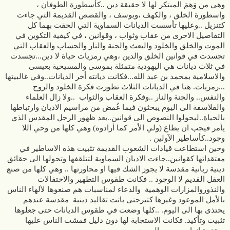
وهي من وَهمَ المبتكر لها لا حقيقة دين ..كأسطورة الطوفان ،
واسطورة الخلق ، والكهف ،ويوسف ، والقصص القديمة التي جاءت
كتنزيل ..وعليها تأسست الديانات السماوية التي الحقت بهما كل
التفاصيل الاخرى من عقاب وثواب ، وقوانين ، في كيفية التكوين في
الموت والخلق والخلود والبعث والجنة والنار والحساب والعقاب التي
تجسدت في قوانين الخلق والدين ،وهي رمزيات حياة لا دين...تجسدت
في ثلاث ديانات هي اليهودية متمثلة بموسى والمسيحية بعيسى
والاسلامية بمحمد بن عبد الله...فكانت ديانته أخر الديانات..وفي غالبيتها
...رمزيات. هنا في الديانات الثلاث تطورت فكرة الخلود والروح
والنفس.. والجنة والنار ..وفكرة العقاب والثواب ..ولا زال العلماء
والفلاسفة الى اليوم يبحثون فيما غُمض من مراسيم الاديان وارتباطها
بالحياة..ليحولوا النصوص الى قوانين..بعد ظهور الرجل المقدس الذي
يأمر فيجب ان يطاع (ولي الأمر كما أرادوه) وهي كلها من وحي اللا
وجود..كأساطير الآولين .
وحين استطاعت قيادات الشعوب القديمة تثبيت هذه الاساطير في
معتقداتها كقوانين..جاءت الاديان السماوية لتتلقفها وتحولها الى حقائق
دينية ربانية مقدسة لا يجوز الشك فيها او محاورتها .. وهي كلها من صنع
العقل القديم لا الوجود .. فكانت طقوس التطهير والاحتفالات
والنذوروالمزارات الوهمية والدعاء لمناسبات هم صنعوها لألهاء الناس
بالأمل الموعود وغيرها كثيرحتى باتت تقاليد دينية مقدسة عندهم
يحتذى بها الى اليوم. ..كلها وضعت في طقوس الديانات حتى جعلوها
تثبيت وتأكيد. فكانت الاستجابة لها دون دليل فمشت الناس عليها