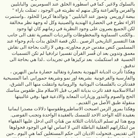
بالسلوك ولاغير. كما في اسطورة الخلق عند السومريين والبابليين
والفرس والفراعنة وكل منهم له نظريته في الوجود ، تمثلت باراء "
بيضة ازوريس وتموز عند البابليين " وتوالدها كرمزا للخلود ..واستمرت
الاراء تطرح في الحضارة الهندية والصينية وكل له وجهة نظر مخالفة
لكن الجميع يصرون على وجود النظرية في زمانهم كان لها وجود
..والكتب السماوية والمخطوطات والبرديات المصرية تقف الى جانب
هذا التفسير التاريخي الرصين ..لكن قصة الخلق بدأت بآدم وحواء عند
المسلمين كنص مقدس حرم محاورته..وهي لا زالت بحاجة الى نقاش
معمق وتدوين بعد ان فُسر القرآن تفسيرا ترادفيا لم تكن التسميات
الحسية قد استكملت بعد تركيزها في تجريدات ..لذا هي بحاجة الى
تدقيق .
وهكذا تأثرت الديانة اليهودية بحضارة وتقاليد حضارة مابين النهرين ،
والفارسية والفرعونية بشريعة اور نمو وشريعة حمورابي .اما المسيحية
فقدتأثرت بالفلسفات اليونانية والرومانية وانتقلت منها الى الشرق،
اماالاسلامية فقد تاثرت بديانة العرب قبل الاسلام مثل طقوس مناسك
الحج والصوم والنذور وزيارات المعابد والادعية فيها ،وفي غالبيتها
منقولة طبق الأصل من القديم..
وهكذا بمرور الزمن اصبحت الاساطيروطقوسها دلالات مصدرا ايمانيا
بعقيدة الله الواحد الاحد للتمسك بالعقيدة الواحدة وتجنب الفوضى.
ومع هذا لم تسلم الدياناتات الثلاثة من هَناتٍ التي ادخل عليها الفقهاء
من ابتكاراتهم العقلية الباطلة التي لا اساس لها في الوجود فحولوها
الى تقديس..فتحولت الاديان الى حكم المستغلين كما هي اليوم ..حين