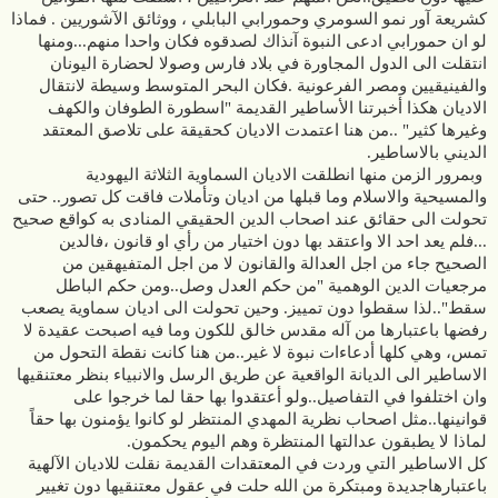
كشريعة آور نمو السومري وحمورابي البابلي ، ووثائق الآشوريين . فماذا
لو ان حمورابي ادعى النبوة آنذاك لصدقوه فكان واحدا منهم...ومنها
انتقلت الى الدول المجاورة في بلاد فارس وصولا لحضارة اليونان
والفينيقيين ومصر الفرعونية .فكان البحر المتوسط وسيطة لانتقال
الاديان هكذا أخبرتنا الأساطير القديمة "اسطورة الطوفان والكهف
وغيرها كثير" ..من هنا اعتمدت الاديان كحقيقة على تلاصق المعتقد
الديني بالاساطير.
وبمرور الزمن منها انطلقت الاديان السماوية الثلاثة اليهودية
والمسيحية والاسلام وما قبلها من اديان وتأملات فاقت كل تصور.. حتى
تحولت الى حقائق عند اصحاب الدين الحقيقي المنادى به كواقع صحيح
...فلم يعد احد الا واعتقد بها دون اختيار من رأي او قانون ،فالدين
الصحيح جاء من اجل العدالة والقانون لا من اجل المتفيهقين من
مرجعيات الدين الوهمية "من حكم العدل وصل..ومن حكم الباطل
سقط"..لذا سقطوا دون تمييز. وحين تحولت الى اديان سماوية يصعب
رفضها باعتبارها من آله مقدس خالق للكون وما فيه اصبحت عقيدة لا
تمس، وهي كلها أدعاءات نبوة لا غير..من هنا كانت نقطة التحول من
الاساطير الى الديانة الواقعية عن طريق الرسل والانبياء بنظر معتنقيها
وان اختلفوا في التفاصيل..ولو أعتقدوا بها حقا لما خرجوا على
قوانينها..مثل اصحاب نظرية المهدي المنتظر لو كانوا يؤمنون بها حقاً
لماذا لا يطبقون عدالتها المنتظرة وهم اليوم يحكمون.
كل الاساطير التي وردت في المعتقدات القديمة نقلت للاديان الآلهية
باعتبارهاجديدة ومبتكرة من الله حلت في عقول معتنقيها دون تغيير