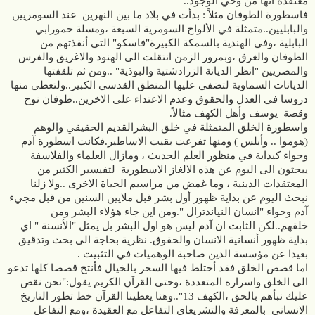
معتقدة انها من وحي الوجود..
فاسطورة الطوفان مثلاً : بدأت في بلاد ما بين النهرين عند السومريين
والبابليين..متمثلة في الألواح السومرية السبعة ،ومسلة حمورابي
البابلية ،وفي الهندية بالسمكة الكبيرة"فاسكو" التي أنقذتهم من
الطوفان والغرق ،وبمرور الزمن انتقلت الى الهنود والاغريق والفرس
والمصريين "انظر الديانة الزرادشتية والبوذية" ..ومن ثم تلقفتها
الديانات السماوية لتضفي عليها المنطق القدسي الكبير..ولتعطي منها
دروسا في العدل والحقوق وعدم الاعتداء على الاخرين..طوفان نوح
وقصة يوسف وأهل الكهف مثالاً.
واسطورة الخلق المتمثلة في خلق البشرالقديم الحقيقي والوهم
(هوموا .. وأبلس ) ومنها تفرعت بقيت الاساطير.فكانت اسطورة آدم
وحواء كبداية في منظور العلم الحديث ، ومازال العلماء والفلاسفة
يبحثون الى اليوم عن هذه الالغاز الاسطورية لتفيسير الكثير من
المعتقدات الدينية ، وما غمض من مراسيم الحياة الاخرى ..ولا زلنا
نبحث اليوم عن بداية ظهور أول بشر قبل ملايين السنين من قبل مجيء
آدم وحواء "انسان النياندترال ".ومن اين جاء هؤلاء البشر ومن
خلقهم..لكن الثابت ان آدم ليس هو اول البشر بل يمثل "الأنسنة " اي
بداية ظهور أنسانية الانسان والحقوق. نظرية بحاجة الى بحث وتدقيق
بعيدا عن مؤسسة الدين صاحبة الوهميات في التثبيت .
اما قصص الخلق فقد أختلط فيها السحر بالخيال فأنتج قصصا كلها تدعو
الى الخلق واسراره المتعددة ،وحتى القرآن الكريم يقول:"نحن نقص
عليك نبأهم بالحق ،الكهف 13"..وهنا يعطينا القرآن خط تطور التاريخ
الانساني بالمعرفة والتشريعاي التفاعل مع العقيدة ،ومع التفاعل