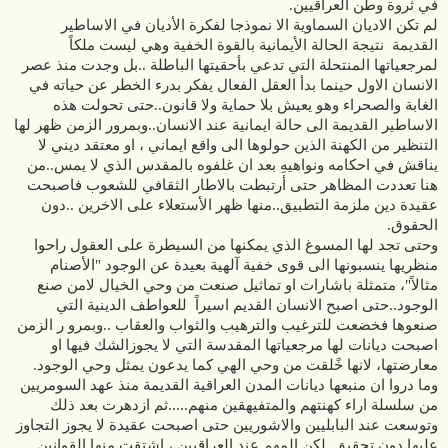
في ثروة وطن العراقيين.
لم تكن الاديان السماوية الا نموذجا لفكرة الأديان في الاساطير
القديمة نتيجة الحالة الأيمانية بالقوة الخفية وهي ليست ملكاً
لمرجعياتها المنتحلة التي تدعي بأحقيتها الباطلة ..بل وجدت منذ عصر
الانسان الاول حينما بدأ العقل الفعال يفكر بدرء الخطر عن حياته في
الغابة والصحراء وهو يعيش بلا حماية ولا قانون..حتى تحولت هذه
الاساطير القديمة الى حالة ايمانية عند الانسان..وبمرور الزمن ظهر لها
التنظير من الكهنة الذين حولوها الى واقع ايماني ، او معتقد ديني لا
يناقش في احكامه ونواهيهِ بعد ان غلفوه بالمقدس الذي لا يمس..من
هنا تعددت المظاهر حتى أرتبطت بالاطار الثقافي للشعوب فاصبحت
عقيدة دين ملزمة التطبيق..منها ظهر الأستعلاء على الاخرين ..دون
الحقوق.
وحتى تجد لها المسوغ الذي يمكنها من السيطرة على العقول راحوا
منظريها ينسبونها الى قوى خفية آلهية بعيدة عن الوجود "الأصنام
مثالاً"، متمثلة باشارات او تماثيل صنعت من وحي الخيال لامن صنع
الوجود..حتى اصبح الانسان القديم اسيراً للعواطف الدينية التي
صنعوها فخضعت للترغيب والترهيب والثواب والعقاب ..وبمرو ر الزمن
اصبحت ديانات لها مرجعياتها المقدسة التي لا يجوزالشك فيها او
معارضتها، لانها خًلقت من وحي الهي كما يدعون يمثل وحي الوجود.
وما دروا ان منبعها ديانات المدن العراقية القديمة منذ عهد السومريين
من سلسلة اراء كهنتهم والمتفيهقين منهم.....ثم ازدهرت بعد ذلك
وتوسعت عند البابليين والاشوريين حتى اصبحت عقيدة لا يجوز التجاوز
عليها دون تحقيق..لكن المهم عند العراقيين ، اشتقت منها القوانين