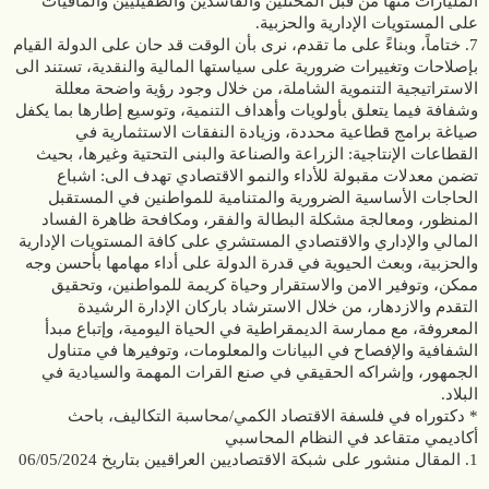
المليارات منها من قبل المحتلين والفاسدين والطفيليين والمافيات
على المستويات الإدارية والحزبية.
7. ختاماً، وبناءً على ما تقدم، نرى بأن الوقت قد حان على الدولة القيام
بإصلاحات وتغييرات ضرورية على سياستها المالية والنقدية، تستند الى
الاستراتيجية التنموية الشاملة، من خلال وجود رؤية واضحة معللة
وشفافة فيما يتعلق بأولويات وأهداف التنمية، وتوسيع إطارها بما يكفل
صياغة برامج قطاعية محددة، وزيادة النفقات الاستثمارية في
القطاعات الإنتاجية: الزراعة والصناعة والبنى التحتية وغيرها، بحيث
تضمن معدلات مقبولة للأداء والنمو الاقتصادي تهدف الى: اشباع
الحاجات الأساسية الضرورية والمتنامية للمواطنين في المستقبل
المنظور، ومعالجة مشكلة البطالة والفقر، ومكافحة ظاهرة الفساد
المالي والإداري والاقتصادي المستشري على كافة المستويات الإدارية
والحزبية، وبعث الحيوية في قدرة الدولة على أداء مهامها بأحسن وجه
ممكن، وتوفير الامن والاستقرار وحياة كريمة للمواطنين، وتحقيق
التقدم والازدهار، من خلال الاسترشاد باركان الإدارة الرشيدة
المعروفة، مع ممارسة الديمقراطية في الحياة اليومية، وإتباع مبدأ
الشفافية والإفصاح في البيانات والمعلومات، وتوفيرها في متناول
الجمهور، وإشراكه الحقيقي في صنع القرات المهمة والسيادية في
البلاد.
* دكتوراه في فلسفة الاقتصاد الكمي/محاسبة التكاليف، باحث
أكاديمي متقاعد في النظام المحاسبي
1. المقال منشور على شبكة الاقتصاديين العراقيين بتاريخ 06/05/2024