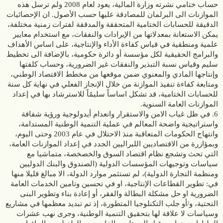
حساب ختامي نشرته وزارة المالية، يعود لعام 2008 ولم ترسل هذه
الموازنات الى البرلمان للمصادقة عليها حسب الأصول. ان الإحصائيات
الدقيقة للحسابات الختامية المتحققة والمدققة لفترات زمنية مختلفة،
يمكن الاستعانة بمعدلاتها من الإيرادات والنفقات، مع استخدام معايير
علمية ومنطقية في قياس كفاءة الأداء والإنتاجية، على اساس الأهداف
والبرامج الحقيقية لكل مؤسسة أو دائرة حكومية، بالإضافة الى تخطيط
سليم وقياس نسبة التبذير والنفقات غير الضرورية، وحساب كلفتها
وإنتاجها المادي والمعنوي ضمن موقعها من مخطط الاقتصاد الوطني،
ومتابعة كفاءة تنفيذ الموازنة من خلال الإنجاز الفعلي في نهاية كل سنة
للحسابات الختامية، قد تشكل اساساً سليمًاً للاسترشاد بها في إعداد
الموازنات العامة السنوية.
6. في ظل غياب الامن والاستقرار وانعدام أيدولوجية ورؤية شفافة
واستراتيجية واضحة المعالم في عملية التنمية الوطنية المستدامة،
وانتهاج الحكومات المتعاقبة منذ الاحتلال في عام 2003 وحتى اليوم،
وبمؤازرة من الاقتصاديين اللبراليين الجدد في إعداد الموازنات العامة،
التي تحث وتشجع نظام اقتصاد السوق والخصخصة، متماشيا مع
سياسات وتوجيهات المؤسسات الدولية (الصندوق والبنك الدوليين
ومنظمة التجارة الدولية)، لم تستثمر موارد الدولة، الا مبالغ قليلا منها
في: تطوير القطاعات الإنتاجية، او في تحسين وتامين الخدمات العامة
الضرورية او حل مشكلة البطالة والفقر، أو إعادة بناء وتطوير البنى
التحتية، و/أو جلب التكنلوجيا المتطورة، إذ تم تبديد معظمها في مشاريع
وسياسات لا علاقة لها بتحقيق التنمية الوطنية، وجرى نهب عشرات