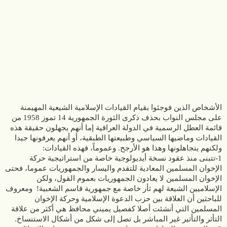
الأشخاص الذين فوجئوا بقيام القيادات الإسلامية الشيعية المهيمنة
على مجلس النواب بحذف ذكرى الثورة الجمهورية 14 تموز 1958 من
قائمة العطل الرسمية في الدولة العراقية إما أنهم يجهلون حقيقة هذه
القيادات وماضيها السياسي وطبيعتها الطبقية، أو أنهم يعرفونها جيدا
ولكنهم يتجاهلونها وهذا هو الأرجح. وعموماً، فهذه القيادات:
1-تتبنى منذ عقود نسخة أيديولوجية خاصة من استراتيجية حركة
الإخوان المسلمين المعادية للتقدم واليسار والجمهوريات عموما، فحتى
الإخوان المسلمين لا يعادون الجمهوريات بعموم القول، ولكن
الإسلاميين الشيعة لهم ثأر خاصة مع جمهورية قاسم الشعبية! ومعروف
للباحثين أن العلاقة بين حزب الدعوة الإسلامية وحركة الإخوان
المسلمين التي أنشئت أصلا كفصيل يميني محافظ هي أكثر من علاقة
التأثر والتأثير غير المباشر بل تصل إلى شكل من أشكال الاستنساخ.