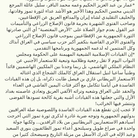
*عمار بن عبد العزيز الحكيم وعمه محمد الباقر، سليل عائلة المرجع
الديني محسن الحكيم وهذا الأخير هو الأشد عداء لثورة تموز وقادتها،
والحليف التقليدي لشاه إيران والمدافع العريق عن الإقطاعيين،
وصاحب الفتوى الشهيرة بحرمة قانون الإصلاح الزراعي والتأميمات
عبر القول بعدم جواز الصلاة على "الأرض المغتصبة" أي التي صادرتها
الثورة الجمهورية من الإقطاعيين بموجب قانون الإصلاح الزراعي
والفتوى الأخرى القاضية بتكفير أكبر حزب سياسي في العراق آنذاك
وكل المنتمين له لدعمه الجمهورية وبرنامجها التقدمي.
*إن القيادات الإسلامية الشيعية المهيمنة على الحكومة ومجلس
النواب اليوم لا تقل رجعية وظلامية وتبعية للاستعمار الأجنبي عن
النظام الملكي الهاشمي، بل ربما وجدنا بين الملكيين الهاشميين قائداً
وطنياً ساعيا لنيل استقلال العراق كالملك الشجاع الذي اغتاله
الاستعمار البريطاني غازي بن فيصل طابت ذكراه، بل إن هذه القيادات
الفاسدة في أيامنا تتكامل مع أكثر فئات اليمين الفاشي في العداء
والحقد على العراق وشعبه وتراثه الألفي العريق وتعادي عاصمته بغداد
الأزل والتي جعلتها هذه القيادات أشبه بقرية كالحة تسودها الفوضى
وتنتشر فيها الخرائب!
لا عجب إذن تقطع هذه القيادات الفاسدة واللصوصية صلة العراقيين
بدولتهم الجمهورية وتوجه ضربة غادرة لذكرى ثورة تموز التي أخرجت
أسيادهم الاستعماريين البريطانيين من بلاد الرافدين... ولكنها جولة
واحدة في صراع طويل وسيلتحق أعداء تموز الطائفيون بنوري السعيد
وعبد الإله في الدرك الأسفل من مزبلة التاريخ وسيضحك كثيرا من