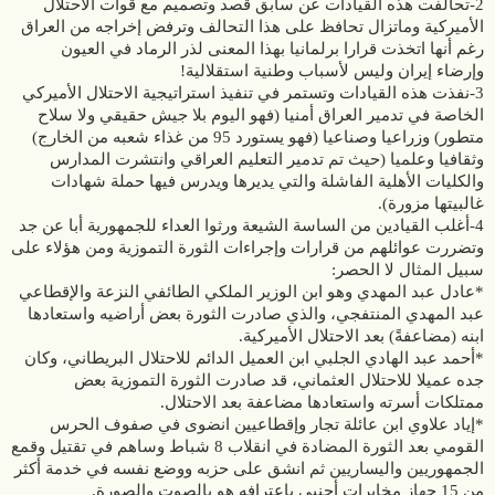
2-تحالفت هذه القيادات عن سابق قصد وتصميم مع قوات الاحتلال
الأميركية وماتزال تحافظ على هذا التحالف وترفض إخراجه من العراق
رغم أنها اتخذت قرارا برلمانيا بهذا المعنى لذر الرماد في العيون
وإرضاء إيران وليس لأسباب وطنية استقلالية!
3-نفذت هذه القيادات وتستمر في تنفيذ استراتيجية الاحتلال الأميركي
الخاصة في تدمير العراق أمنيا (فهو اليوم بلا جيش حقيقي ولا سلاح
متطور) وزراعيا وصناعيا (فهو يستورد 95 من غذاء شعبه من الخارج)
وثقافيا وعلميا (حيث تم تدمير التعليم العراقي وانتشرت المدارس
والكليات الأهلية الفاشلة والتي يديرها ويدرس فيها حملة شهادات
غالبيتها مزورة).
4-أغلب القيادين من الساسة الشيعة ورثوا العداء للجمهورية أبا عن جد
وتضررت عوائلهم من قرارات وإجراءات الثورة التموزية ومن هؤلاء على
سبيل المثال لا الحصر:
*عادل عبد المهدي وهو ابن الوزير الملكي الطائفي النزعة والإقطاعي
عبد المهدي المنتفجي، والذي صادرت الثورة بعض أراضيه واستعادها
ابنه (مضاعفةً) بعد الاحتلال الأميركية.
*أحمد عبد الهادي الجلبي ابن العميل الدائم للاحتلال البريطاني، وكان
جده عميلا للاحتلال العثماني، قد صادرت الثورة التموزية بعض
ممتلكات أسرته واستعادها مضاعفة بعد الاحتلال.
*إياد علاوي ابن عائلة تجار وإقطاعيين انضوى في صفوف الحرس
القومي بعد الثورة المضادة في انقلاب 8 شباط وساهم في تقتيل وقمع
الجمهوريين واليساريين ثم انشق على حزبه ووضع نفسه في خدمة أكثر
من 15 جهاز مخابرات أجنبي باعترافه هو بالصوت والصورة.