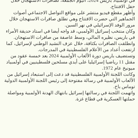
في أولمبياد باريس 2024، اليوم الجمعة، لصافرات الاستهجان خلال
حفل الافتتاح.
وأظهر مقطع فيديو منتشر على مواقع التواصل الاجتماعي أصوات
الجماهير التي حضرت الافتتاح وهي تطلق صافرات الاستهجان خلال
مرور الوفد الإسرائيلي في نهر السين.
وكان منتخب إسرائيل الأولمبي، قد واجه أيضا في استاد حديقة الأمراء
في باريس، نظيره المالي، وسط عاصفة من صافرات الاستهجان.
وانطلقت الصافرات بكثافة، خلال عزف النشيد الوطني لإسرائيل، كما
ارتفعت أعداد من الأعلام الفلسطينية في المدرجات.
وتستضيف باريس دورة الألعاب الأولمبية 2024 بعد خمسة عقود من
مقتل 11 رياضيا إسرائيليا على أيدي مسلحين فلسطينيين في أولمبياد
ميونيخ عام 1972.
وكانت اللجنة الأولمبية الفلسطينية قد دعت إلى استبعاد إسرائيل من
الألعاب الأولمبية في رسالة مفتوحة إلى رئيس اللجنة الأولمبية الدولية
توماس باخ.
واتهمت اللجنة في رسالتها إسرائيل بانتهاك الهدنة الأولمبية ومواصلة
حملتها العسكرية في قطاع غزة.