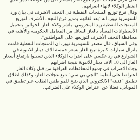
اضطر الوكلاء لانهاء اضرابهم.
وقال فرع توزيع المنتجات النفطية في النجف الاشرف في بيان ورد
للسومرية نيوز، انه "بعد لقائهم بمدير فرع النجف الأشرف لتوزيع
المنتجات النفطية زيد المخزومي، باشر وكلاء الغاز الجوالين بتحميل
الأسطوانات المعبأة بالغاز السائل من المعامل الحكومية والأهلية في
محافظة النجف الأشرف لتوزيعها على المواطنين".
وفي السياق، قال مصدر للسومرية نيوز، ان المنتجات النفطية قامت
بانزال سيارات كبيرة تبيع الغاز بسعر خمسة الاف دينار للانبوبة في
الشوارع في رد عكسي على اضراب الوكلاء الذين تسببوا بارتفاع أسعار
الغاز الى 10 الاف دينار للانبوبة نتيجة اضرابهم.
وجاء الاضراب في جميع المحافظات العراقية من قبل وكلاء الغاز
اعتراضا على أنظمة "الجي بي سي" تتبع عجلات الغاز، وكذلك اطلاق
تطبيق "قنينة" الالكتروني الذي يتيح للمواطنين الطلب عبر تطبيق في
الموبايل، فضلا عن اعتراض الوكلاء على الضرائب.