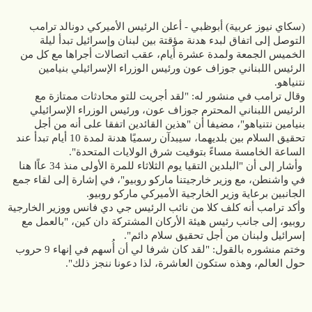
(سكاي نيوز عربية) أبوظبي - أعلن الرئيس الأميركي دونالد ترامب
التوصل إلى اتفاق لبدء هدنة مؤقتة بين لبنان وإسرائيل تبدأ ليلة
الخميس الجمعة ولمدة عشرة أيام، عقب اتصالات أجراها مع كل من
الرئيس اللبناني جوزاف عون ورئيس الوزراء الإسرائيلي بنيامين
نتنياهو.
وقال ترامب في منشور له: "لقد أجريت للتو محادثات ممتازة مع
الرئيس اللبناني المحترم جوزاف عون، ورئيس الوزراء الإسرائيلي
بنيامين نتنياهو"، مضيفا أن "هذين القائدين اتفقا على أنه من أجل
تحقيق السلام بين بلديهما، سيبدآن رسميًا هدنة لمدة 10 أيام تبدأ عند
الساعة الخامسة مساءً بتوقيت شرق الولايات المتحدة".
وأشار إلى أن "البلدين التقيا يوم الثلاثاء للمرة الأولى منذ 34 عاًا هنا
في واشنطن، مع وزير خارجيتنا ماركو روبيو"، في إشارة إلى لقاء جمع
الجانبين برعاية وزير الخارجية الأميركي ماركو روبيو.
وأكد ترامب أنه كلف كلا من نائب الرئيس جي دي فانس ووزير الخارجية
روبيو، إلى جانب رئيس هيئة الأركان المشتركة دان كين، "بالعمل مع
إسرائيل ولبنان من أجل تحقيق سلام دائم".
وختم منشوره بالقول: "لقد كان شرفا لي أن أُسهم في إنهاء 9 حروب
حول العالم، وهذه ستكون العاشرة، لذا دعونا ننجز ذلك".