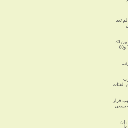
لم تعد
ي
وقدرت المعارضة الإيرانية، أن الخسائر المباشرة الناتجة عن انقطاع الإنترنت تبلغ بين 30
و40 مليون دولار يوميا، بينما ترتفع، مع احتساب الآثار غير المباشرة، إلى ما بين 70 و80
رنت
رب
 الفئات
بب قرار
ث يسعى
 إن
 على