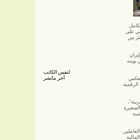
كامل
مي على
ثر من
يران
ع الرقمي يومه
لنفس الكاتب
أخر مانشر
ينعكس
الرقمية
بية"،
الصغيرة
شبه
لعاملين
لمالية