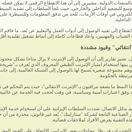
بالمنصات الدولية، مشيرين إلى أن هذا الانقطاع الرقمي لا يمكن فصله 
أوسع للتصعيد الداخلي والخارجي، حيث تلجأ السلطات إلى تشديد السي
إلكتروني في أوقات الأزمات، للحد من تدفق المعلومات وللسيطرة على
لداخلية.
انقطاع إلى تقييد الوصول إلى أدوات العمل والتعليم عن بُعد، ما فاقم 
الشباب والمهنيين، وأعاد قطاعات كاملة إلى أنماط تشغيل تقليدية أقل 
انتقائي" وقيود مشددة
، تشير تقارير إلى أن الوصول إلى الإنترنت لا يزال متاحا بشكل محدود
 بينها استخدام امتياز الإنترنت الطبقي المعروف الذي يُعرف بـ"شريحة 
 وهم مجموعة صغيرة يُسمح لها بالوصول إلى الشبكة العالمية، إلى جا
مرتبطة بالحكومة.
 النمط ما يصفه مراقبون بـ"الإنترنت الانتقائي"، حيث يتم التحكم في 
 وفق اعتبارات أمنية وسياسية، في وقت تُحجب فيه الخدمة عن غالبية
 بدائل الاتصال، شددت السلطات الإيرانية على أن استخدام خدمة الإنت
ر الصناعية التابعة لشركة "ستارلينك"، يُعد غير قانوني، محذرة من أن حي
ه التقنية يعرض الأفراد لملاحقات قضائية.
 التحذيرات في ظل محاولات بعض الإيرانيين الالتفاف على القيود المف