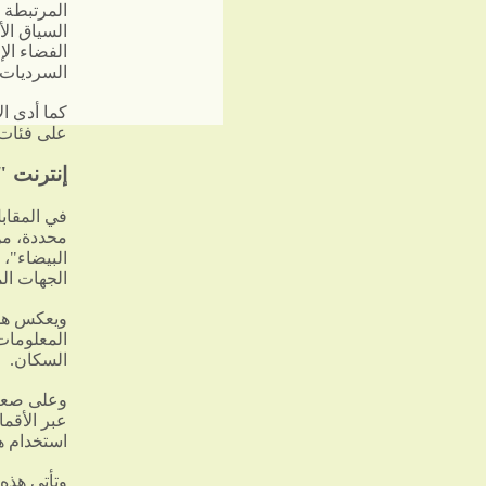
المرتبطة 
السياق ال
الفضاء ال
السرديات ا
كما أدى ال
على فئات 
إنترنت "
في المقابل
محددة، من
البيضاء"،
الجهات ال
ويعكس هذا
المعلومات
السكان.
وعلى صعيد
عبر الأقما
استخدام هذ
وتأتي هذه