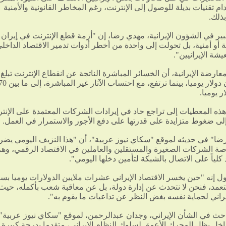
م تقنيات بديلة للوصول إلى الإنترنت، رغم المخاطر القانونية والأمنية
ذلك.
ير في الشؤون الإيرانية، مهدي رضا، إن "أزمة قطع الإنترنت في إيران 
 أو أمنية، بل تحولت إلى واحدة من أخطر أدوات تدمير الاقتصاد الداخل
ة الإيرانيين".
ر يوميا.
هذه المعطيات إلى تراجع حاد في إيرادات الشركات المعتمدة على الإنت
إلى ضغوط متزايدة على قدرتها على دفع الأجور والاستمرار في العمل.
ا" في حديثه لموقع "سكاي نيوز عربية"، أن "هذا النزيف اليومي يض
ة الشركات الصغيرة والمستقلين والعاملين في الاقتصاد الرقمي، وهم
 كلياً على الاتصال بالشبكة لتأمين دخلها اليومي".
ل إنه "حين يخسر الاقتصاد الإيراني عشرات ملايين الدولارات يوميا بس
مد، فنحن لا نتحدث عن إدارة دولة، بل عن معاقبة شعب بأكمله، حي
يراني لحماية نفسه بغض النظر عن تداعيات ما يقوم به".
احث في الشأن الإيراني، وجدان عبدالرحمن، لموقع "سكاي نيوز عربية"،
خل يظل المحرك الأعمق لسلوك النظام الإيراني، متقدما بدرجة كبيرة