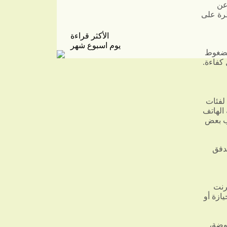
عن
طرة على
الأكثر قراءة
يوم
اسبوع
شهر
الضغوط
كفاءة.
 لفئات
الهاتف
نب بعض
تدفق
رنت
ازة أو
روضة،