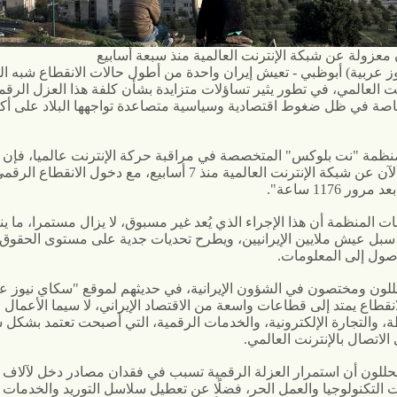
 معزولة عن شبكة الإنترنت العالمية منذ سبعة أسابيع
ز عربية) أبوظبي
- تعيش إيران واحدة من أطول حالات الانقطاع شبه ال
نت العالمي، في تطور يثير تساؤلات متزايدة بشأن كلفة هذا العزل الرق
اصة في ظل ضغوط اقتصادية وسياسية متصاعدة تواجهها البلاد على أك
مة "نت بلوكس" المتخصصة في مراقبة حركة الإنترنت عالميا، فإن إ
"معزولة الآن عن شبكة الإنترنت العالمية منذ 7 أسابيع، مع دخول الانقطا
ور 1176 ساعة".
نات المنظمة أن هذا الإجراء الذي يُعد غير مسبوق، لا يزال مستمرا، ما 
سبل عيش ملايين الإيرانيين، ويطرح تحديات جدية على مستوى الحقوق 
صول إلى المعلومات.
لون ومختصون في الشؤون الإيرانية، في حديثهم لموقع "سكاي نيوز عر
لانقطاع يمتد إلى قطاعات واسعة من الاقتصاد الإيراني، لا سيما الأعمال 
، والتجارة الإلكترونية، والخدمات الرقمية، التي أصبحت تعتمد بشكل 
لاتصال بالإنترنت العالمي.
محللون أن استمرار العزلة الرقمية تسبب في فقدان مصادر دخل لآلاف ا
 التكنولوجيا والعمل الحر، فضلًا عن تعطيل سلاسل التوريد والخدمات ا