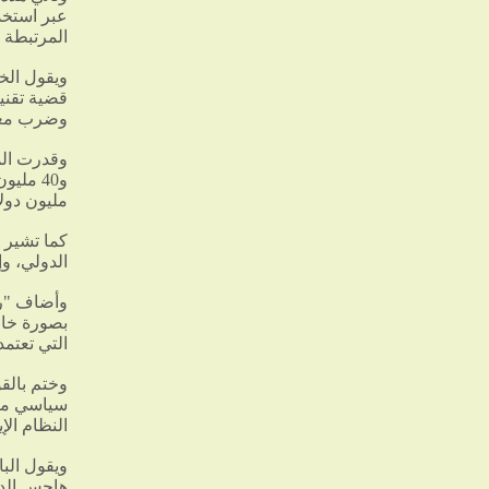
عبر استخدا
المرتبطة ب
ويقول الخب
قضية تقنية
وضرب معيش
مليون دولا
كما تشير 
الدولي، و
وأضاف "رض
بصورة خاص
التي تعتمد
وختم بالقو
سياسي متع
النظام الإ
ويقول الب
هاجس الدا