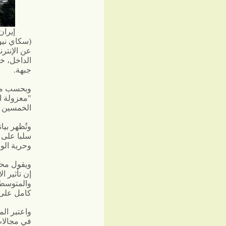
إيران
(سكاي نيو
عن الإنتر
الداخل، خ
جبهة.
وبحسب منظ
الخمسين بعد مر
وتُظهر بيا
سلبا على 
وحرية الو
ويقول محل
إن تأثير ا
والمتوسطة
كامل على ا
واعتبر ال
في مجالات