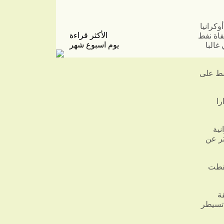
وكرانيا
الأكثر قراءة
اة نفط
يوم
اسبوع
شهر
غالبا
فط على
 ​
نية
سيا، والتي تبعد حوالي 700 كيلومتر عن
سقطت
ة
راضي التي تسيطر