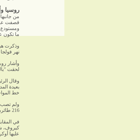
روسيا وأ
من جانبها 
قصفت عدة
ومستودع وق
ما تكون ع
وذكرت هيئ
نهر فولجا
وأشار روم
لحقت "بال
وقال الرئي
خط المواج
ولم تصب ك
216 طائرة ‌مسيرة خلال الليل.
في المقاب
عليها أوك