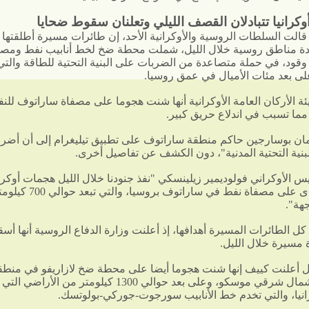
وكرانيا تتبادلان القصف الليلي وتعلنان سقوط ضحايا
قالت السلطات الروسية والأوكرانية الأحد، إن طائرات مسيرة أطلقتها ​أ
 مناطق روسية خلال الليل، شملت محطة ضخ لخط أنابيب نفط ومصف
ود، ​في حملة متصاعدة من الضربات على ⁠البنية التحتية للطاقة والتي 
لى بعد مئات الأميال في عمق روسيا.
ة الأركان العامة الأوكرانية أنها شنت هجوما على مصفاة ساراتوف للن
 مما تسبب في اندلاع حريق كبير.
ان بوسارجين حاكم منطقة ساراتوف على تطبيق تيليغرام إلى أن أضرارا
بنية التحتية المدنية"، دون الكشف عن تفاصيل أخرى.
س الأوكراني فولوديمير زيلينسكي "نفذ جنودنا خلال الليل هجمات أوكرا
بعيدة المدى على ‌مصفاة نفط في ساراتوف برو
هة".
ل الطائرات المسيرة أهدافها، إذ أعلنت وزارة الدفاع الروسية ‌أنها أ
ل أعلنت كييف إنها شنت هجوما أيضا على محطة ضخ لازاريفو في منطق
كيروف، شمال شرقي موسكو، وعلى بعد حوالي 1300 كيلومتر من الأ
رانيا، والتي تخدم خط الأنابيب سورجوت-جوركي-بولوتسك.