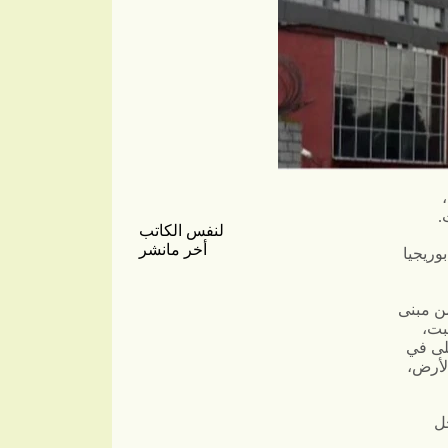
.
لنفس الكاتب
أخر مانشر
وريجيا
من مبنى
بت،
لى في
لأرض،
خل