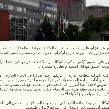
ز عربية) أبو ظيي: وكالات -
أفادت الوكالة الدولية للطاقة الذرية، الأحد،
ة زابوريجيا النووية جنوب أوكرانيا لضربة بطائرة مسيرة أمس السبت
 على تطبيق "إكس" ذكرت الوكالة أن ملاحظات فريقها في محطة زاب
نووية "تتسق مع آثار اصطدام بطائرة مسيرة".
كالة الدولية للطاقة الذرية إن فريقها رصد أضرارا في الجزء الخارجي 
ت، الذي أفادت إدارة المحطة بأنه تعرض لضربة بطائرة مسيرة أمس الس
الفريق لاحظ أيضا أضرارا في فتحة دخول معدنية تقع في مستويات أع
لى جانب وجود قطع قليلة من الحطام وبقايا ألياف بصرية محترقة على ا
رته وكالة بلومبرغ للأنباء الأحد.
كالة الدولية للطاقة الذرية إلى أنها طلبت السماح لها بالدخول إلى دا
ضيفة أن مستويات الإشعاع في الموقع لا تزال طبيعية.