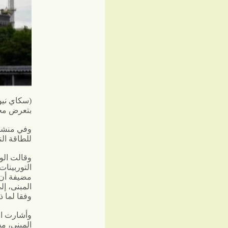
(
سك
اي نيو
بتعرض محط
وفي منشور
للطاقة ال
وقالت الو
التوربينا
مضيفة أن 
المبنى، إ
وفقا لما ذك
وأشارت الو
المبنى، م